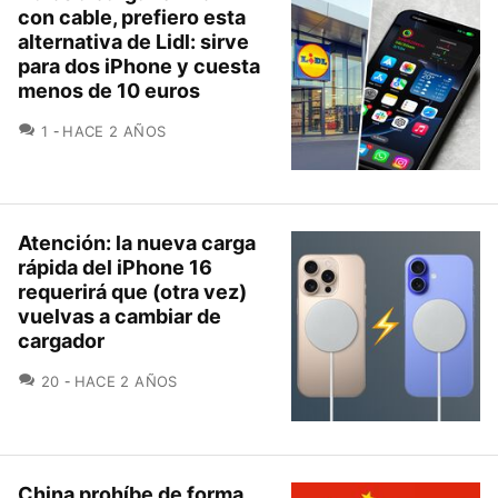
con cable, prefiero esta
alternativa de Lidl: sirve
para dos iPhone y cuesta
menos de 10 euros
COMENTARIOS
1
HACE 2 AÑOS
Atención: la nueva carga
rápida del iPhone 16
requerirá que (otra vez)
vuelvas a cambiar de
cargador
COMENTARIOS
20
HACE 2 AÑOS
China prohíbe de forma