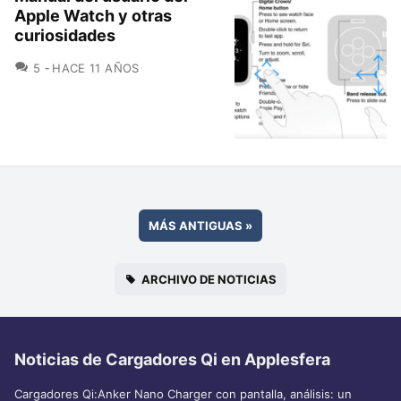
Apple Watch y otras
curiosidades
COMENTARIOS
5
HACE 11 AÑOS
MÁS ANTIGUAS
»
ARCHIVO DE NOTICIAS
Noticias de Cargadores Qi en Applesfera
Cargadores Qi:Anker Nano Charger con pantalla, análisis: un