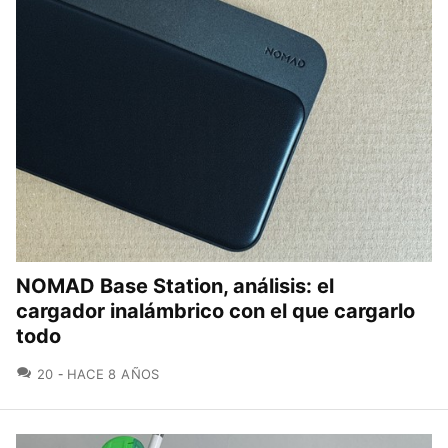
NOMAD Base Station, análisis: el
cargador inalámbrico con el que cargarlo
todo
COMENTARIOS
20
HACE 8 AÑOS