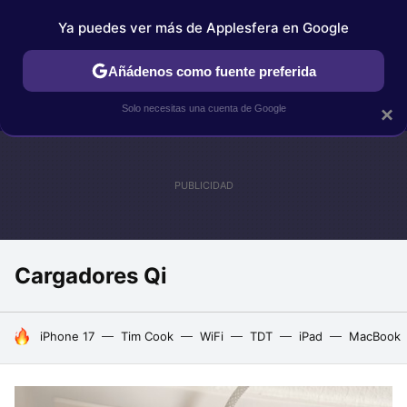
Ya puedes ver más de Applesfera en Google
IPHONE
TUTORIALES
APPLESFERA SELECCIÓN
IOS
Añádenos como fuente preferida
Solo necesitas una cuenta de Google
×
Cargadores Qi
HOY SE HABLA DE
iPhone 17
Tim Cook
WiFi
TDT
iPad
MacBook