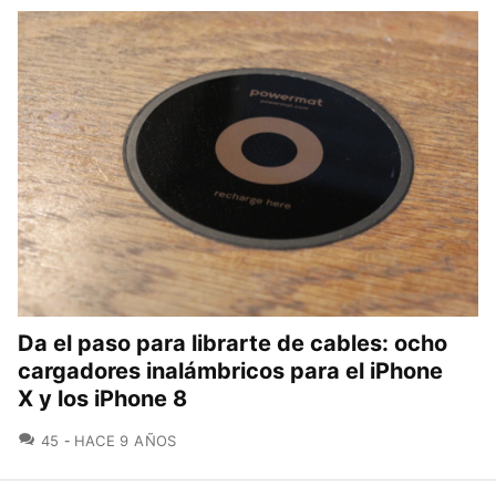
Da el paso para librarte de cables: ocho
cargadores inalámbricos para el iPhone
X y los iPhone 8
COMENTARIOS
45
HACE 9 AÑOS