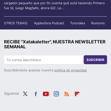
cargador pequeño que por fin cuenta qué está haciendo.Primero
fue Qi, luego MagSafe, ahora Qi2. La...
OTROS TEMAS:
Applesfera Podcast
Tutoriales
Rumores
RECIBE "Xatakaletter", NUESTRA NEWSLETTER
SEMANAL
SUSCRIBIR
Suscribiéndote aceptas nuestra
política de privacidad
Síguenos
Twit
Fac
You
Inst
RSS
Flip
ter
ebo
tub
agr
boa