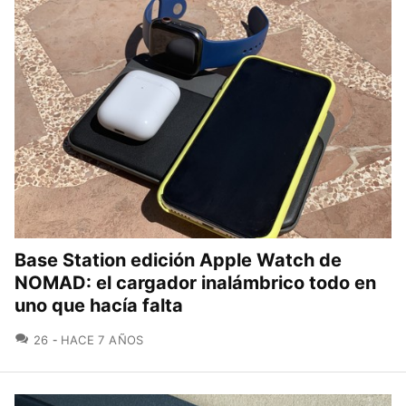
Base Station edición Apple Watch de
NOMAD: el cargador inalámbrico todo en
uno que hacía falta
COMENTARIOS
26
HACE 7 AÑOS