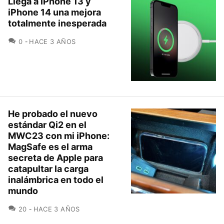
Llega a iPhone 13 y
iPhone 14 una mejora
totalmente inesperada
COMENTARIOS
0
HACE 3 AÑOS
He probado el nuevo
estándar Qi2 en el
MWC23 con mi iPhone:
MagSafe es el arma
secreta de Apple para
catapultar la carga
inalámbrica en todo el
mundo
COMENTARIOS
20
HACE 3 AÑOS