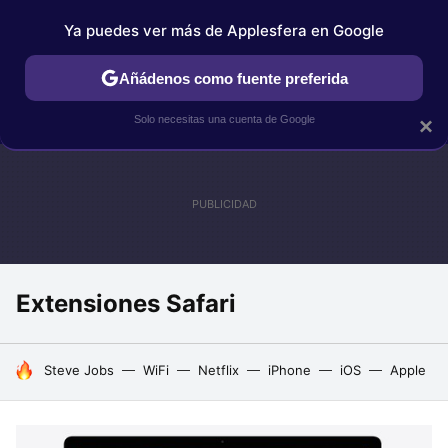
Ya puedes ver más de Applesfera en Google
IPHONE
TUTORIALES
APPLESFERA SELECCIÓN
IOS
Añádenos como fuente preferida
Solo necesitas una cuenta de Google
×
Extensiones Safari
HOY SE HABLA DE
Steve Jobs
WiFi
Netflix
iPhone
iOS
Apple