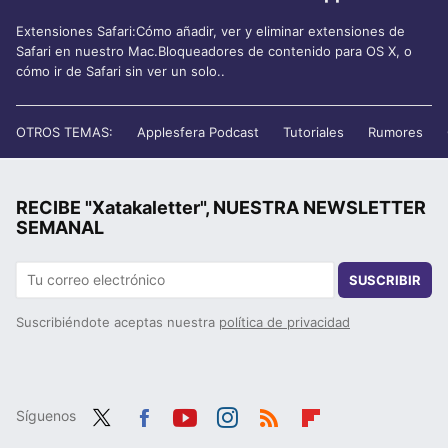
Extensiones Safari:Cómo añadir, ver y eliminar extensiones de
Safari en nuestro Mac.Bloqueadores de contenido para OS X, o
cómo ir de Safari sin ver un solo..
OTROS TEMAS:
Applesfera Podcast
Tutoriales
Rumores
RECIBE "Xatakaletter", NUESTRA NEWSLETTER
SEMANAL
SUSCRIBIR
Suscribiéndote aceptas nuestra
política de privacidad
Síguenos
Twit
Fac
You
Inst
RSS
Flip