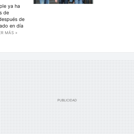
ple ya ha
s de
 después de
lado en día
ER MÁS »