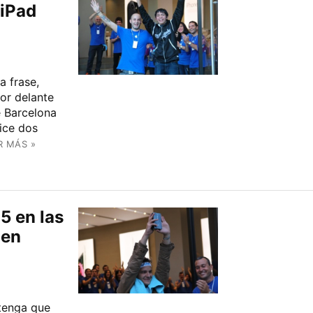
 iPad
a frase,
or delante
e Barcelona
ice dos
R MÁS »
5 en las
 en
tenga que