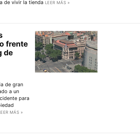
 de vivir la tienda
LEER MÁS »
s
o frente
g de
ia de gran
ado a un
cidente para
piedad
LEER MÁS »