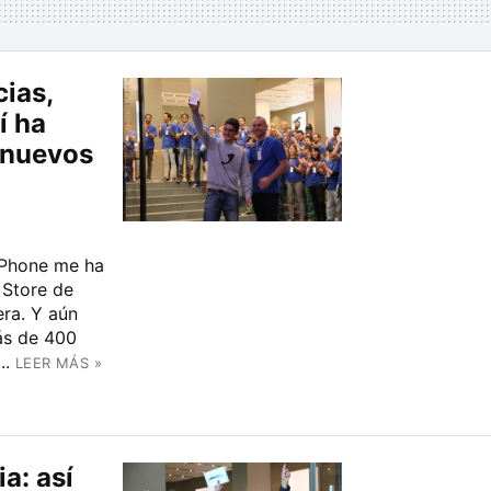
ias,
í ha
s nuevos
iPhone me ha
 Store de
ra. Y aún
más de 400
..
LEER MÁS »
a: así