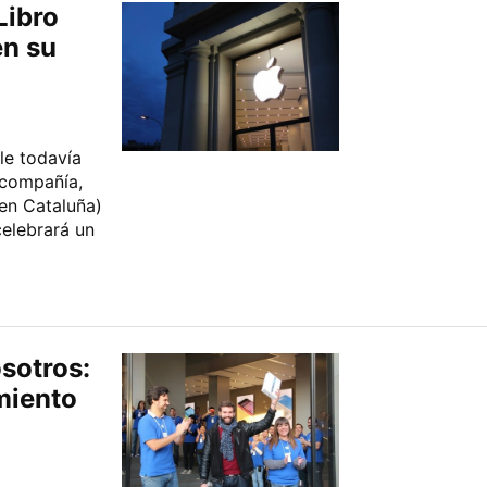
Libro
en su
le todavía
 compañía,
 en Cataluña)
celebrará un
osotros:
miento