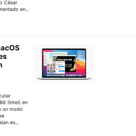
o César
entado en...
 macOS
es
n
cutar
6 (Intel) en
de un modo
se
lan es...