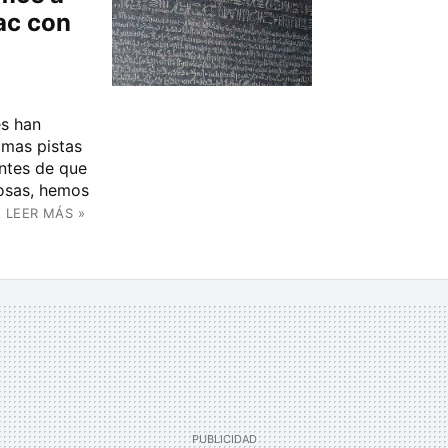
ac con
es han
imas pistas
ntes de que
cosas, hemos
.
LEER MÁS »