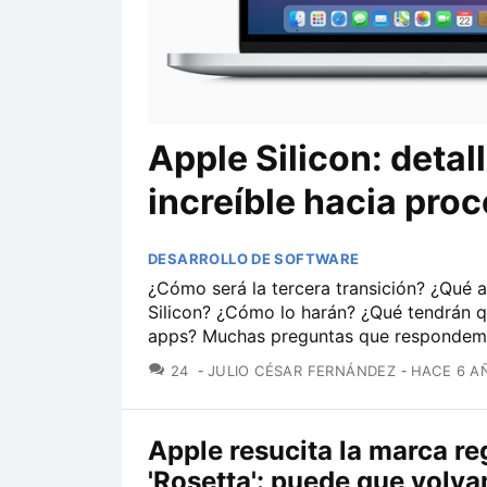
Apple Silicon: detal
increíble hacia pro
DESARROLLO DE SOFTWARE
¿Cómo será la tercera transición? ¿Qué 
Silicon? ¿Cómo lo harán? ¿Qué tendrán q
apps? Muchas preguntas que respondemos
COMENTARIOS
24
JULIO CÉSAR FERNÁNDEZ
HACE 6 A
Apple resucita la marca re
'Rosetta': puede que volv