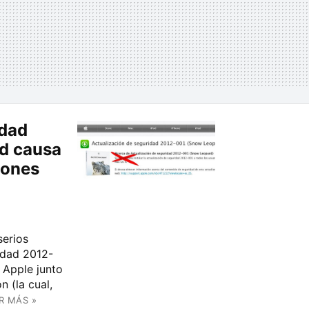
idad
d causa
iones
serios
idad 2012-
 Apple junto
n (la cual,
R MÁS »