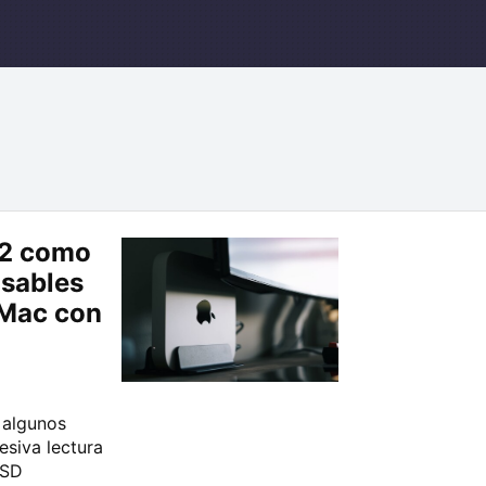
 2 como
nsables
 Mac con
 algunos
esiva lectura
SSD