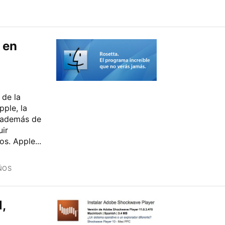
 en
 de la
pple, la
 además de
uir
s. Apple...
ÑOS
,