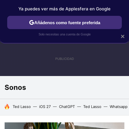
Ya puedes ver más de Applesfera en Google
IPHONE
TUTORIALES
APPLESFERA SELECCIÓN
IOS
Añádenos como fuente preferida
Solo necesitas una cuenta de Google
×
Sonos
HOY SE HABLA DE
Ted Lasso
iOS 27
ChatGPT
Ted Lasso
Whatsapp