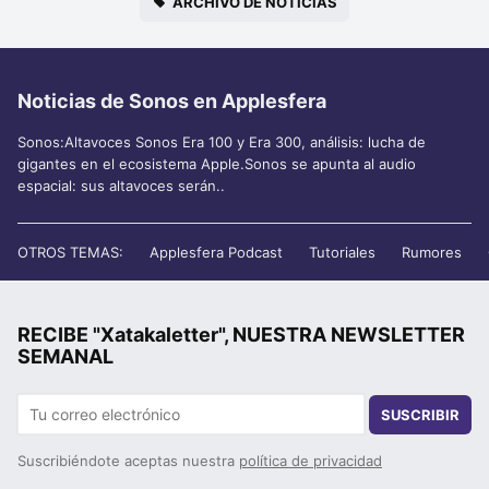
ARCHIVO DE NOTICIAS
Noticias de Sonos en Applesfera
Sonos:Altavoces Sonos Era 100 y Era 300, análisis: lucha de
gigantes en el ecosistema Apple.Sonos se apunta al audio
espacial: sus altavoces serán..
OTROS TEMAS:
Applesfera Podcast
Tutoriales
Rumores
RECIBE "Xatakaletter", NUESTRA NEWSLETTER
SEMANAL
SUSCRIBIR
Suscribiéndote aceptas nuestra
política de privacidad