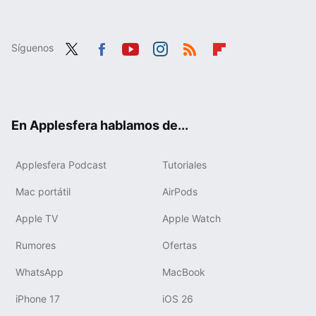
Síguenos
Twit
Fac
You
Inst
RSS
Flip
ter
ebo
tub
agr
boa
ok
e
am
rd
En Applesfera hablamos de...
Applesfera Podcast
Tutoriales
Mac portátil
AirPods
Apple TV
Apple Watch
Rumores
Ofertas
WhatsApp
MacBook
iPhone 17
iOS 26