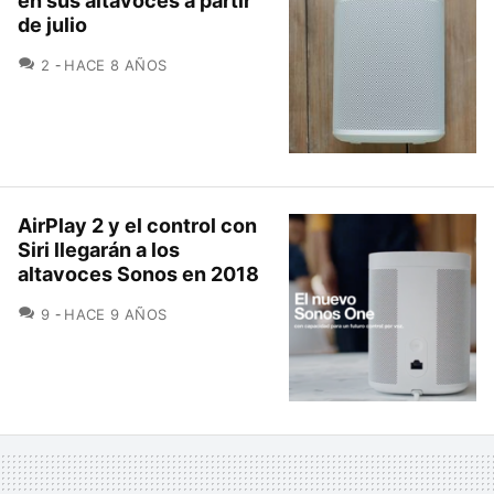
en sus altavoces a partir
de julio
COMENTARIOS
2
HACE 8 AÑOS
AirPlay 2 y el control con
Siri llegarán a los
altavoces Sonos en 2018
COMENTARIOS
9
HACE 9 AÑOS