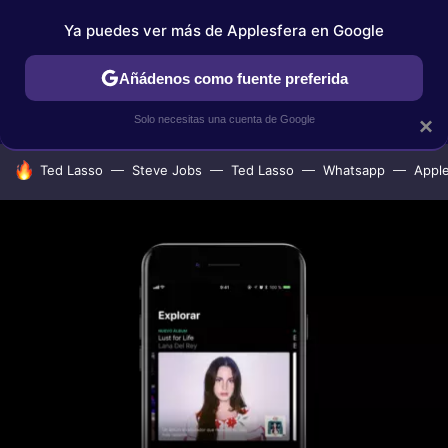
Ya puedes ver más de Applesfera en Google
IPHONE
TUTORIALES
APPLESFERA SELECCIÓN
IOS
Añádenos como fuente preferida
Solo necesitas una cuenta de Google
×
HOY SE HABLA DE
Ted Lasso
Steve Jobs
Ted Lasso
Whatsapp
Appl