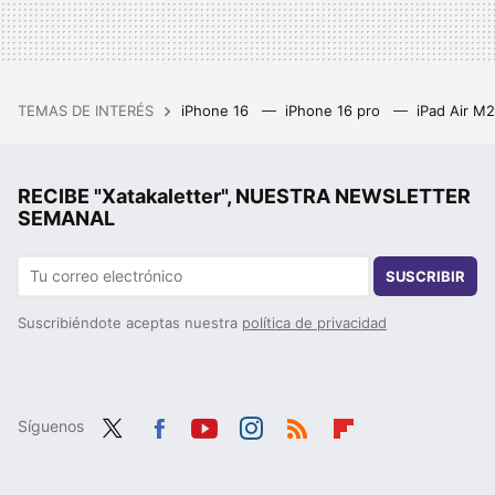
TEMAS DE INTERÉS
iPhone 16
iPhone 16 pro
iPad Air M
RECIBE "Xatakaletter", NUESTRA NEWSLETTER
SEMANAL
SUSCRIBIR
Suscribiéndote aceptas nuestra
política de privacidad
Síguenos
Twit
Fac
You
Inst
RSS
Flip
ter
ebo
tub
agr
boa