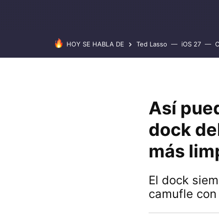
HOY SE HABLA DE
Ted Lasso
iOS 27
C
Así pue
dock del
más limp
El dock siem
camufle con 