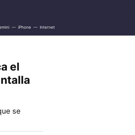
emini
iPhone
Internet
a el
ntalla
que se