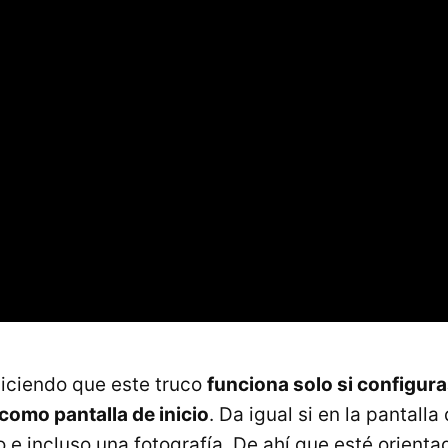
ciendo que este truco
funciona solo si configur
como pantalla de inicio
. Da igual si en la pantall
lo e incluso una fotografía. De ahí que esté orienta