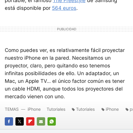
portable, el famoso
The Freestyle
de Samsung
está disponible por
564 euros
.
Como puedes ver, es relativamente fácil proyectar
nuestro iPhone en la pared. Necesitamos un
proyector, claro, pero quitando eso tenemos
infinitas posibilidades de ello. Un adaptador, un
Mac, un Apple TV… el único factor común es tener
un cable HDMI, aunque todos los proyectores del
mercado vienen con uno.
TEMAS
iPhone
Tutoriales
Tutoriales
iPhone
p
FACEBOOK
TWITTER
FLIPBOARD
E-
WHATSAPP