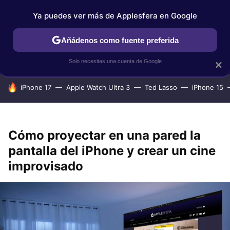
Ya puedes ver más de Applesfera en Google
IPHONE
TUTORIALES
APPLESFERA SELECCIÓN
IOS
Añádenos como fuente preferida
Solo necesitas una cuenta de Google
×
HOY SE HABLA DE
iPhone 17
Apple Watch Ultra 3
Ted Lasso
iPhone 15
Cómo proyectar en una pared la
pantalla del iPhone y crear un cine
improvisado