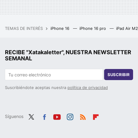
TEMAS DE INTERÉS
iPhone 16
iPhone 16 pro
iPad Air M
RECIBE "Xatakaletter", NUESTRA NEWSLETTER
SEMANAL
SUSCRIBIR
Suscribiéndote aceptas nuestra
política de privacidad
Síguenos
Twit
Fac
You
Inst
RSS
Flip
ter
ebo
tub
agr
boa