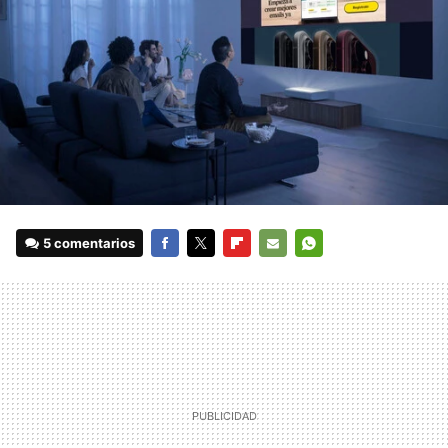
5 comentarios
FACEBOOK
TWITTER
FLIPBOARD
E-
WHATSAPP
MAIL