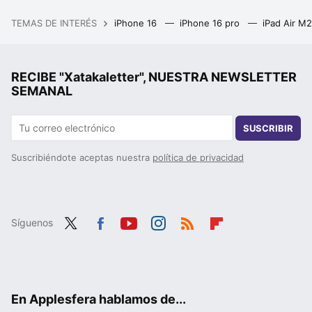
TEMAS DE INTERÉS
iPhone 16
iPhone 16 pro
iPad Air M
RECIBE "Xatakaletter", NUESTRA NEWSLETTER
SEMANAL
SUSCRIBIR
Suscribiéndote aceptas nuestra
política de privacidad
Síguenos
Twit
Fac
You
Inst
RSS
Flip
ter
ebo
tub
agr
boa
ok
e
am
rd
En Applesfera hablamos de...