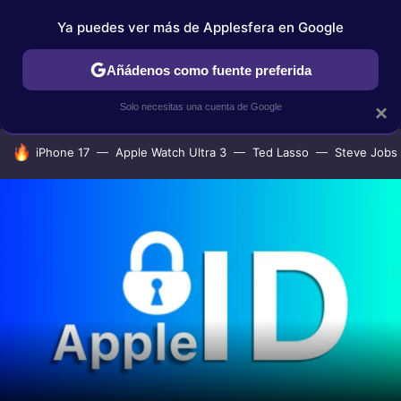
Ya puedes ver más de Applesfera en Google
IPHONE
TUTORIALES
APPLESFERA SELECCIÓN
IOS
Añádenos como fuente preferida
Solo necesitas una cuenta de Google
×
HOY SE HABLA DE
iPhone 17
Apple Watch Ultra 3
Ted Lasso
Steve Jobs