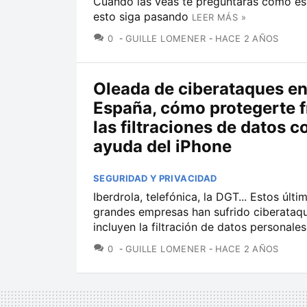
Cuando las veas te preguntarás cómo es
esto siga pasando
LEER MÁS »
COMENTARIOS
0
GUILLE LOMENER
HACE 2 AÑOS
Oleada de ciberataques e
España, cómo protegerte f
las filtraciones de datos c
ayuda del iPhone
SEGURIDAD Y PRIVACIDAD
Iberdrola, telefónica, la DGT... Estos últi
grandes empresas han sufrido ciberataq
incluyen la filtración de datos personales
COMENTARIOS
0
GUILLE LOMENER
HACE 2 AÑOS