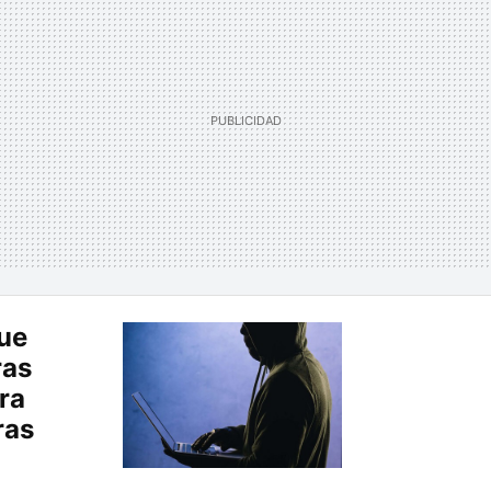
que
ras
ra
ras