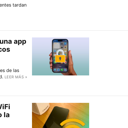
entes tardan
 una app
cos
es de las
d.
LEER MÁS »
iFi
 la