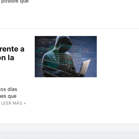
 posible que
n
rente a
on la
mos días
ues que
LEER MÁS »