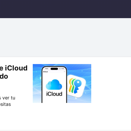
e iCloud
ido
 ver tu
sitas