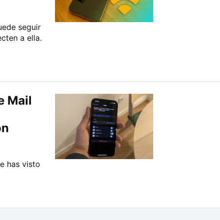
uede seguir
ten a ella.
e Mail
ón
e has visto