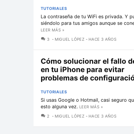
TUTORIALES
La contraseña de tu WiFi es privada. Y p
siéndolo para tus amigos aunque se conec
LEER MÁS »
COMENTARIOS
3
MIGUEL LÓPEZ
HACE 3 AÑOS
Cómo solucionar el fallo d
en tu iPhone para evitar
problemas de configuraci
TUTORIALES
Si usas Google o Hotmail, casi seguro qu
esto alguna vez.
LEER MÁS »
COMENTARIOS
2
MIGUEL LÓPEZ
HACE 3 AÑOS