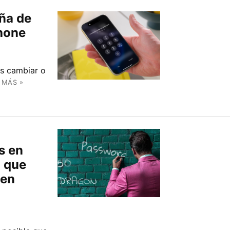
ña de
Phone
es cambiar o
 MÁS »
s en
o que
 en