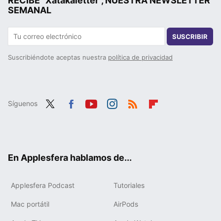
RECIBE "Xatakaletter", NUESTRA NEWSLETTER
SEMANAL
SUSCRIBIR
Suscribiéndote aceptas nuestra
política de privacidad
Síguenos
Twit
Fac
You
Inst
RSS
Flip
ter
ebo
tub
agr
boa
ok
e
am
rd
En Applesfera hablamos de...
Applesfera Podcast
Tutoriales
Mac portátil
AirPods