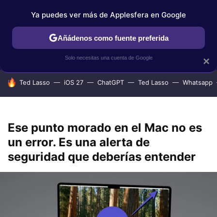
Ya puedes ver más de Applesfera en Google
IPHONE
TUTORIALES
APPLESFERA SELECCIÓN
IOS
Añádenos como fuente preferida
Solo necesitas una cuenta de Google
×
HOY SE HABLA DE
Ted Lasso
iOS 27
ChatGPT
Ted Lasso
Whatsapp
Ese punto morado en el Mac no es
un error. Es una alerta de
seguridad que deberías entender