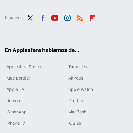
Síguenos
Twit
Fac
You
Inst
RSS
Flip
ter
ebo
tub
agr
boa
ok
e
am
rd
En Applesfera hablamos de...
Applesfera Podcast
Tutoriales
Mac portátil
AirPods
Apple TV
Apple Watch
Rumores
Ofertas
WhatsApp
MacBook
iPhone 17
iOS 26