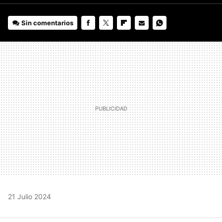
Sin comentarios
FACEBOOK
TWITTER
FLIPBOARD
E-
WHATSAPP
MAIL
21 Julio 2024