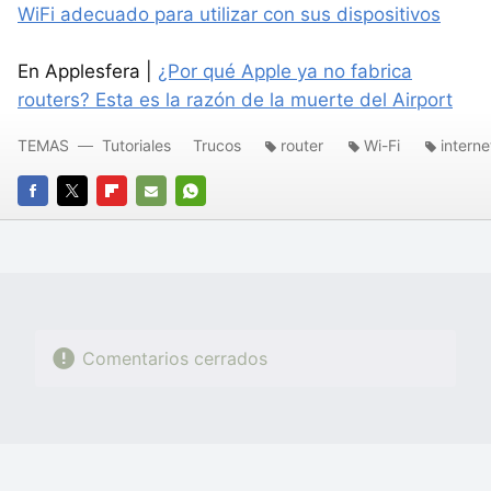
WiFi adecuado para utilizar con sus dispositivos
En Applesfera |
¿Por qué Apple ya no fabrica
routers? Esta es la razón de la muerte del Airport
TEMAS
Tutoriales
Trucos
router
Wi-Fi
interne
FACEBOOK
TWITTER
FLIPBOARD
E-
WHATSAPP
MAIL
Comentarios cerrados