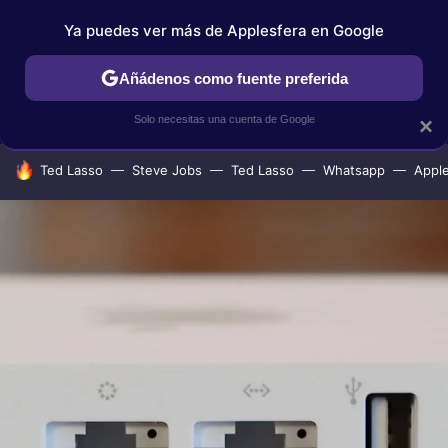
Ya puedes ver más de Applesfera en Google
IPHONE
TUTORIALES
APPLESFERA SELECCIÓN
IOS
Añádenos como fuente preferida
Solo necesitas una cuenta de Google
×
HOY SE HABLA DE
Ted Lasso
Steve Jobs
Ted Lasso
Whatsapp
Appl