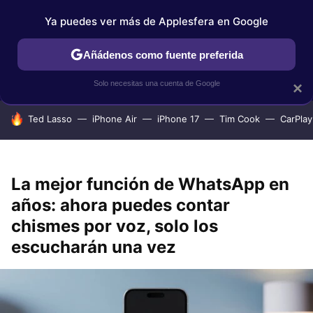
Ya puedes ver más de Applesfera en Google
IPHONE
TUTORIALES
APPLESFERA SELECCIÓN
IOS
Añádenos como fuente preferida
Solo necesitas una cuenta de Google
×
HOY SE HABLA DE
Ted Lasso
iPhone Air
iPhone 17
Tim Cook
CarPlay
La mejor función de WhatsApp en
años: ahora puedes contar
chismes por voz, solo los
escucharán una vez