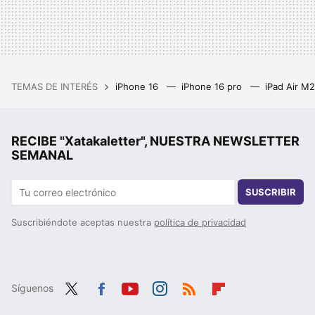
TEMAS DE INTERÉS
iPhone 16
iPhone 16 pro
iPad Air M
RECIBE "Xatakaletter", NUESTRA NEWSLETTER
SEMANAL
SUSCRIBIR
Suscribiéndote aceptas nuestra
política de privacidad
Síguenos
Twit
Fac
You
Inst
RSS
Flip