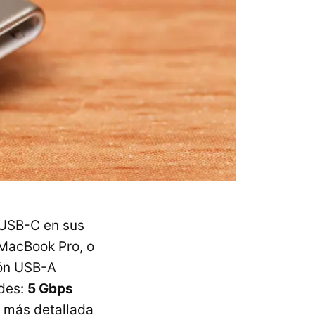
 USB-C en sus
MacBook Pro, o
ión USB-A
ades:
5 Gbps
n más detallada