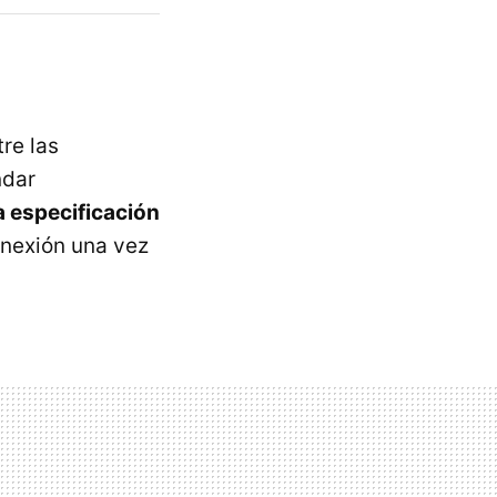
re las
ndar
a especificación
onexión una vez