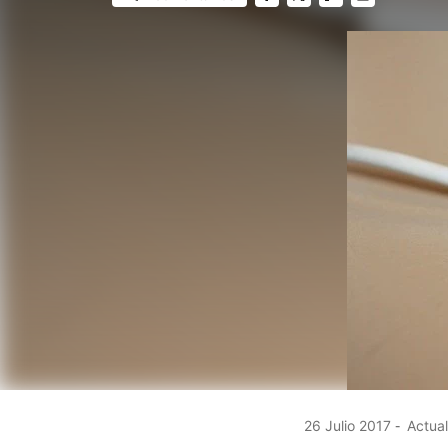
FACEBOOK
TWITTER
FLIPBOARD
E-
MAIL
26 Julio 2017
Actual