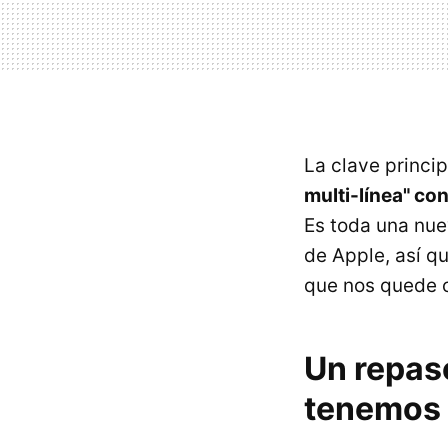
La clave princi
multi-línea" co
Es toda una nu
de Apple, así q
que nos quede c
Un repas
tenemos