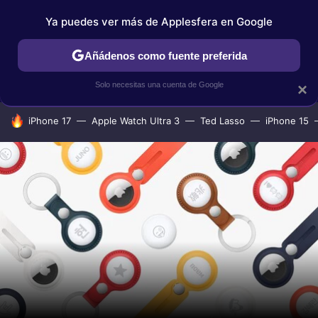
Ya puedes ver más de Applesfera en Google
IPHONE
TUTORIALES
APPLESFERA SELECCIÓN
IOS
Añádenos como fuente preferida
Solo necesitas una cuenta de Google
×
HOY SE HABLA DE
iPhone 17
Apple Watch Ultra 3
Ted Lasso
iPhone 15