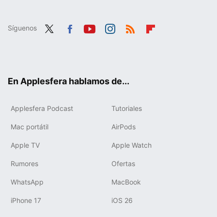
Síguenos
Twit
Fac
You
Inst
RSS
Flip
ter
ebo
tub
agr
boa
ok
e
am
rd
En Applesfera hablamos de...
Applesfera Podcast
Tutoriales
Mac portátil
AirPods
Apple TV
Apple Watch
Rumores
Ofertas
WhatsApp
MacBook
iPhone 17
iOS 26