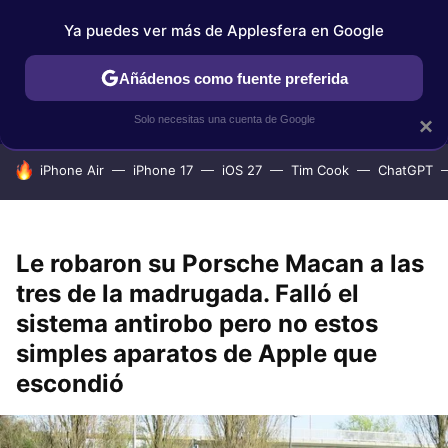
Ya puedes ver más de Applesfera en Google
IPHONE
TUTORIALES
APPLESFERA SELECCIÓN
IOS
Añádenos como fuente preferida
Solo necesitas una cuenta de Google
×
HOY SE HABLA DE
iPhone Air
iPhone 17
iOS 27
Tim Cook
ChatGPT
Le robaron su Porsche Macan a las
tres de la madrugada. Falló el
sistema antirobo pero no estos
simples aparatos de Apple que
escondió