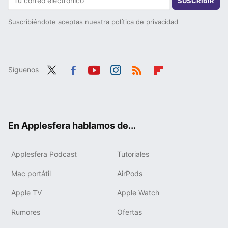
SUSCRIBIR
Suscribiéndote aceptas nuestra
política de privacidad
Síguenos
Twit
Fac
You
Inst
RSS
Flip
ter
ebo
tub
agr
boa
ok
e
am
rd
En Applesfera hablamos de...
Applesfera Podcast
Tutoriales
Mac portátil
AirPods
Apple TV
Apple Watch
Rumores
Ofertas