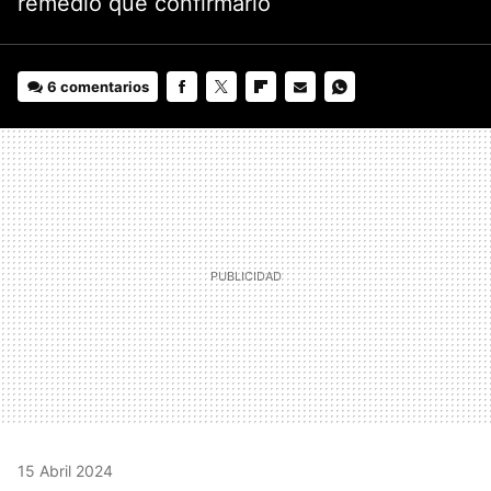
remedio que confirmarlo
6 comentarios
FACEBOOK
TWITTER
FLIPBOARD
E-
WHATSAPP
MAIL
15 Abril 2024