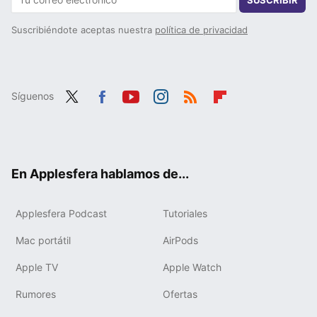
Suscribiéndote aceptas nuestra
política de privacidad
Síguenos
Twit
Fac
You
Inst
RSS
Flip
ter
ebo
tub
agr
boa
ok
e
am
rd
En Applesfera hablamos de...
Applesfera Podcast
Tutoriales
Mac portátil
AirPods
Apple TV
Apple Watch
Rumores
Ofertas