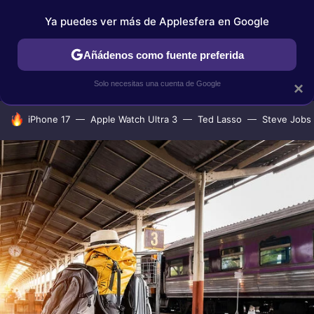
Ya puedes ver más de Applesfera en Google
IPHONE
TUTORIALES
APPLESFERA SELECCIÓN
IOS
Añádenos como fuente preferida
Solo necesitas una cuenta de Google
×
HOY SE HABLA DE
iPhone 17
Apple Watch Ultra 3
Ted Lasso
Steve Jobs