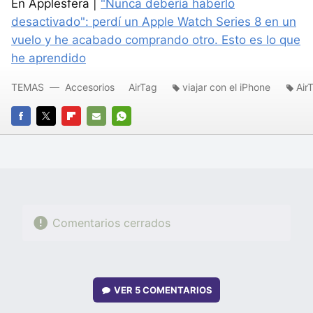
En Applesfera |
"Nunca debería haberlo
desactivado": perdí un Apple Watch Series 8 en un
vuelo y he acabado comprando otro. Esto es lo que
he aprendido
TEMAS
Accesorios
AirTag
viajar con el iPhone
Air
FACEBOOK
TWITTER
FLIPBOARD
E-
WHATSAPP
MAIL
Comentarios cerrados
VER
5 COMENTARIOS