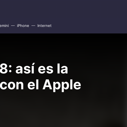
emini
iPhone
Internet
: así es la
 con el Apple