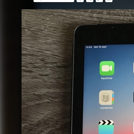
FACEBOOK
TWITTER
FLIPBOARD
E-
MAIL