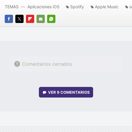
TEMAS
Aplicaciones iOS
Spotify
Apple Music
s
FACEBOOK
TWITTER
FLIPBOARD
E-
WHATSAPP
MAIL
Comentarios cerrados
VER
9 COMENTARIOS