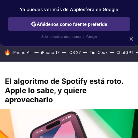
Ya puedes ver más de Applesfera en Google
MENÚ
NUEVO
Añádenos como fuente preferida
IPHONE
TUTORIALES
APPLESFERA SELECCIÓN
IOS
Solo necesitas una cuenta de Google
×
HOY SE HABLA DE
iPhone Air
iPhone 17
iOS 27
Tim Cook
ChatGPT
El algoritmo de Spotify está roto.
Apple lo sabe, y quiere
aprovecharlo