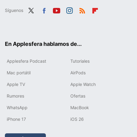
Síguenos
Twit
Fac
You
Inst
RSS
Flip
ter
ebo
tub
agr
boa
ok
e
am
rd
En Applesfera hablamos de...
Applesfera Podcast
Tutoriales
Mac portátil
AirPods
Apple TV
Apple Watch
Rumores
Ofertas
WhatsApp
MacBook
iPhone 17
iOS 26