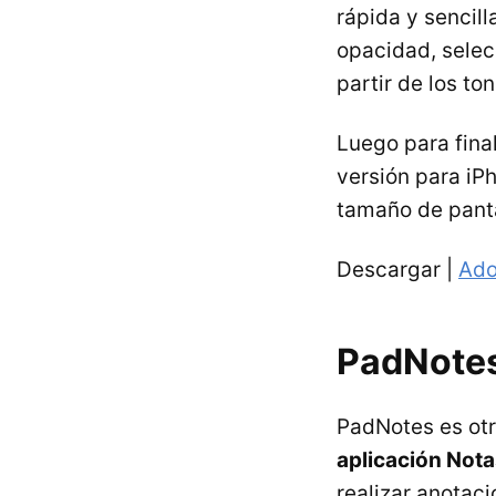
rápida y sencill
opacidad, selec
partir de los to
Luego para fina
versión para iP
tamaño de panta
Descargar |
Ado
PadNote
PadNotes es otr
aplicación Not
realizar anotaci