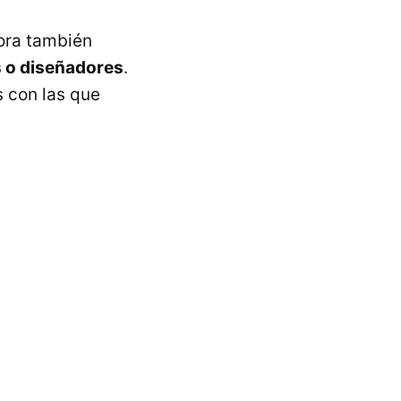
hora también
s o diseñadores
.
s con las que