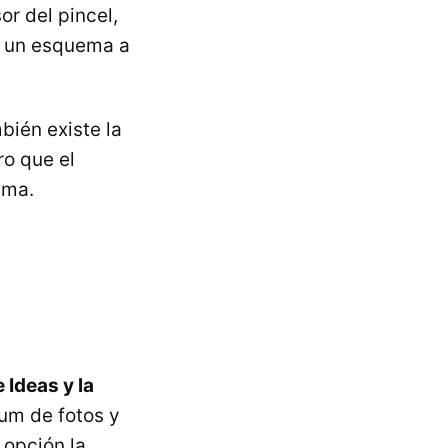
or del pincel,
r un esquema a
bién existe la
o que el
sma.
 Ideas y la
um de fotos y
 opción la