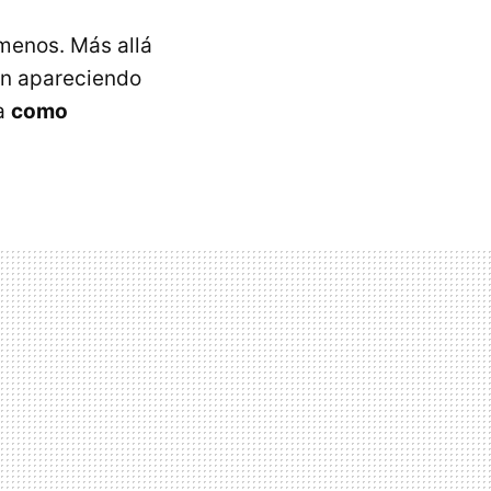
menos. Más allá
van apareciendo
ta
como