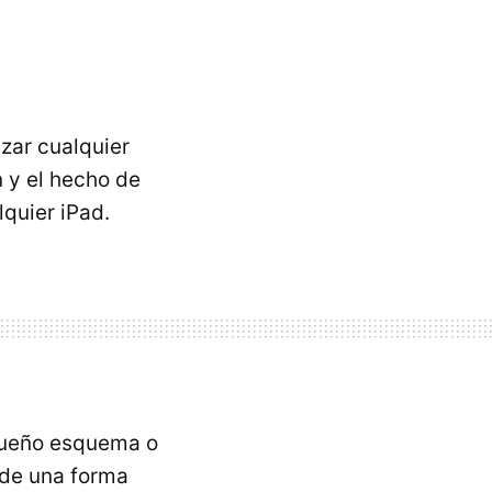
izar cualquier
n y el hecho de
quier iPad.
queño esquema o
de una forma