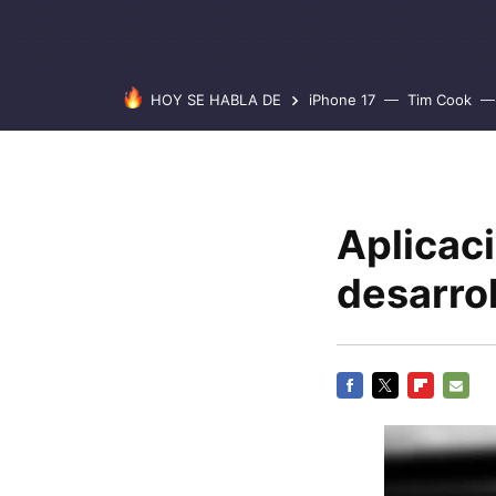
HOY SE HABLA DE
iPhone 17
Tim Cook
Aplicac
desarrol
FACEBOOK
TWITTER
FLIPBOARD
E-
MAIL