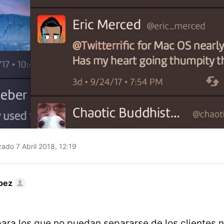
zado 7 Abril 2018, 12:19
pez
ara los que no puedan separarse de los clientes n