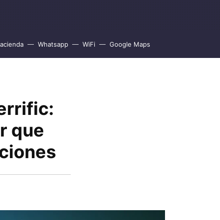
acienda
Whatsapp
WiFi
Google Maps
rrific:
er que
nciones