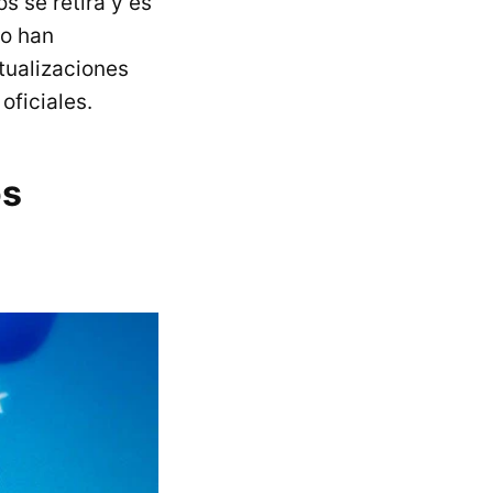
s se retira y es
no han
tualizaciones
oficiales.
os