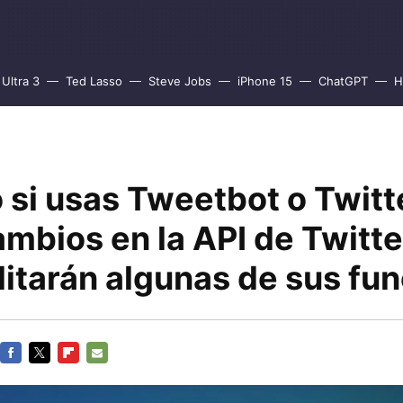
Ultra 3
Ted Lasso
Steve Jobs
iPhone 15
ChatGPT
H
si usas Tweetbot o Twitte
mbios en la API de Twitt
litarán algunas de sus fu
FACEBOOK
TWITTER
FLIPBOARD
E-
MAIL