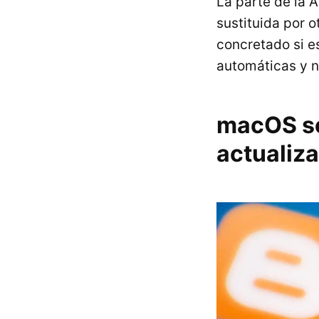
La parte de la A
sustituida por 
concretado si e
automáticas y n
macOS se
actualiz