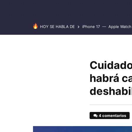
HOY SE HABLA DE
iPhone 17
Apple Watch 
Cuidado 
habrá ca
deshabi
4 comentarios