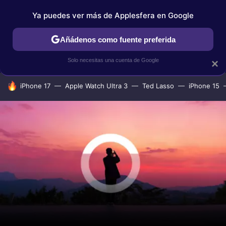
Ya puedes ver más de Applesfera en Google
IPHONE
TUTORIALES
APPLESFERA SELECCIÓN
IOS
Añádenos como fuente preferida
Solo necesitas una cuenta de Google
×
HOY SE HABLA DE
iPhone 17
Apple Watch Ultra 3
Ted Lasso
iPhone 15