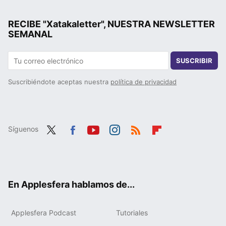
RECIBE "Xatakaletter", NUESTRA NEWSLETTER
SEMANAL
SUSCRIBIR
Suscribiéndote aceptas nuestra
política de privacidad
Síguenos
Twit
Fac
You
Inst
RSS
Flip
ter
ebo
tub
agr
boa
ok
e
am
rd
En Applesfera hablamos de...
Applesfera Podcast
Tutoriales