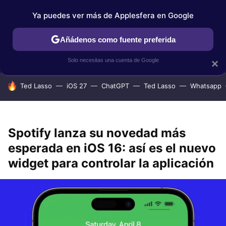
Ya puedes ver más de Applesfera en Google
IPHONE
TUTORIALES
APPLESFERA SELECCIÓN
IOS
Añádenos como fuente preferida
Solo necesitas una cuenta de Google
×
HOY SE HABLA DE
Ted Lasso
iOS 27
ChatGPT
Ted Lasso
Whatsapp
Spotify lanza su novedad más
esperada en iOS 16: así es el nuevo
widget para controlar la aplicación