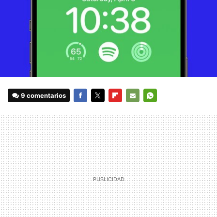
9 comentarios
FACEBOOK
TWITTER
FLIPBOARD
E-
WHATSAPP
MAIL