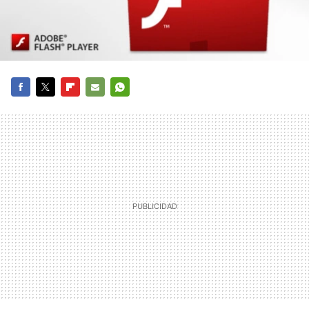
FACEBOOK
TWITTER
FLIPBOARD
E-
WHATSAPP
MAIL