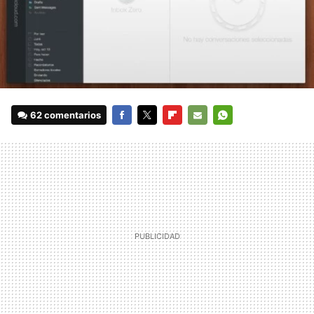
62 comentarios
FACEBOOK
TWITTER
FLIPBOARD
E-
WHATSAPP
MAIL