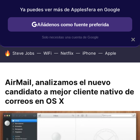
Ya puedes ver más de Applesfera en Google
IPHONE
TUTORIALES
APPLESFERA SELECCIÓN
IOS
Añádenos como fuente preferida
Solo necesitas una cuenta de Google
×
HOY SE HABLA DE
Steve Jobs
WiFi
Netflix
iPhone
Apple
AirMail, analizamos el nuevo
candidato a mejor cliente nativo de
correos en OS X