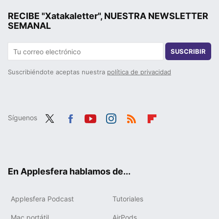
RECIBE "Xatakaletter", NUESTRA NEWSLETTER
SEMANAL
SUSCRIBIR
Suscribiéndote aceptas nuestra
política de privacidad
Síguenos
Twit
Fac
You
Inst
RSS
Flip
ter
ebo
tub
agr
boa
ok
e
am
rd
En Applesfera hablamos de...
Applesfera Podcast
Tutoriales
Mac portátil
AirPods