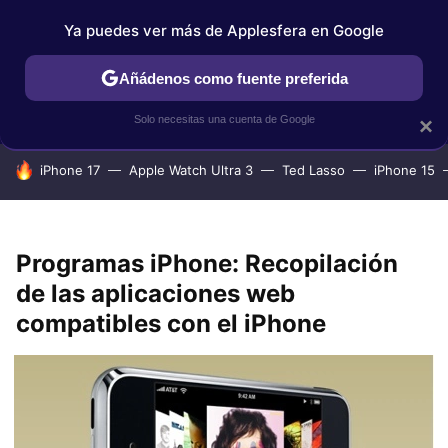
Ya puedes ver más de Applesfera en Google
IPHONE
TUTORIALES
APPLESFERA SELECCIÓN
IOS
Añádenos como fuente preferida
Solo necesitas una cuenta de Google
×
HOY SE HABLA DE
iPhone 17
Apple Watch Ultra 3
Ted Lasso
iPhone 15
Programas iPhone: Recopilación
de las aplicaciones web
compatibles con el iPhone