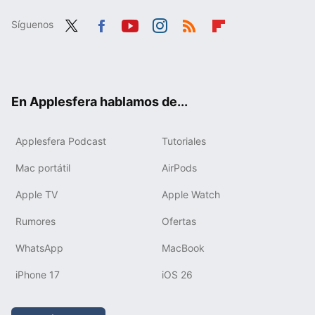
Síguenos
Twit
Fac
You
Inst
RSS
Flip
ter
ebo
tub
agr
boa
ok
e
am
rd
En Applesfera hablamos de...
Applesfera Podcast
Tutoriales
Mac portátil
AirPods
Apple TV
Apple Watch
Rumores
Ofertas
WhatsApp
MacBook
iPhone 17
iOS 26