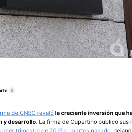
arte
orme de CNBC reveló
la creciente inversión que 
n y desarrollo
. La firma de Cupertino publicó sus 
tercer trimestre de 2019 el martes pasado
, dejand