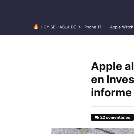
HOY SE HABLA DE
iPhone 17
Apple Watch 
Apple al
en Inves
informe
22 comentarios