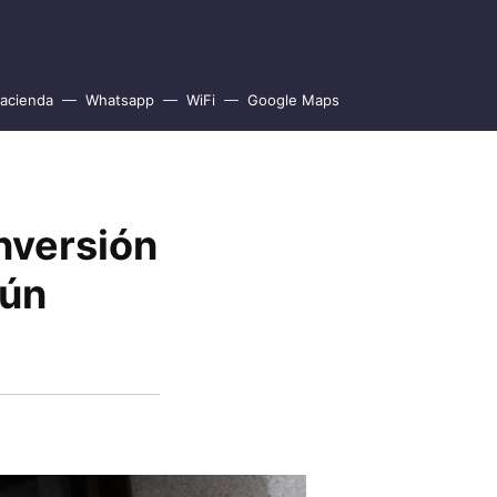
acienda
Whatsapp
WiFi
Google Maps
inversión
gún