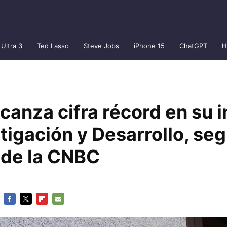
Ultra 3
Ted Lasso
Steve Jobs
iPhone 15
ChatGPT
H
canza cifra récord en su 
tigación y Desarrollo, se
 de la CNBC
FACEBOOK
TWITTER
FLIPBOARD
E-
MAIL