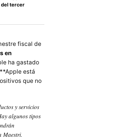
 del tercer
estre fiscal de
s en
ple ha gastado
 **Apple está
ositivos que no
uctos y servicios
Hay algunos tipos
tendrán
a Maestri.