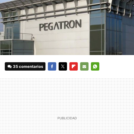
35 comentarios
FACEBOOK
TWITTER
FLIPBOARD
E-
WHATSAPP
MAIL