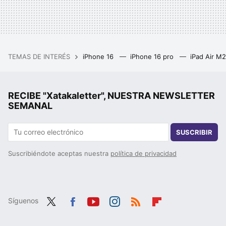
TEMAS DE INTERÉS
iPhone 16
iPhone 16 pro
iPad Air M
RECIBE "Xatakaletter", NUESTRA NEWSLETTER
SEMANAL
SUSCRIBIR
Suscribiéndote aceptas nuestra
política de privacidad
Síguenos
Twit
Fac
You
Inst
RSS
Flip