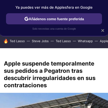
Ya puedes ver más de Applesfera en Google
IPHONE
TUTORIALES
APPLESFERA SELECCIÓN
IOS
Añádenos como fuente preferida
Solo necesitas una cuenta de Google
×
HOY SE HABLA DE
Ted Lasso
Steve Jobs
Ted Lasso
Whatsapp
Appl
Apple suspende temporalmente
sus pedidos a Pegatron tras
descubrir irregularidades en sus
contrataciones