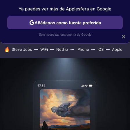
Ya puedes ver más de Applesfera en Google
MENÚ
NUEVO
Añádenos como fuente preferida
IPHONE
TUTORIALES
APPLESFERA SELECCIÓN
IOS
Solo necesitas una cuenta de Google
×
HOY SE HABLA DE
Steve Jobs
WiFi
Netflix
iPhone
iOS
Apple