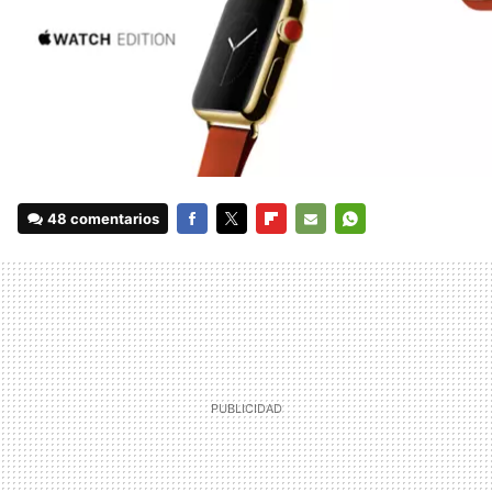
48 comentarios
FACEBOOK
TWITTER
FLIPBOARD
E-
WHATSAPP
MAIL