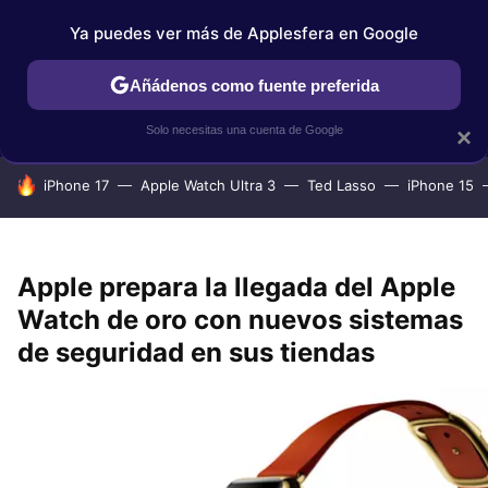
Ya puedes ver más de Applesfera en Google
IPHONE
TUTORIALES
APPLESFERA SELECCIÓN
IOS
Añádenos como fuente preferida
Solo necesitas una cuenta de Google
×
HOY SE HABLA DE
iPhone 17
Apple Watch Ultra 3
Ted Lasso
iPhone 15
Apple prepara la llegada del Apple
Watch de oro con nuevos sistemas
de seguridad en sus tiendas