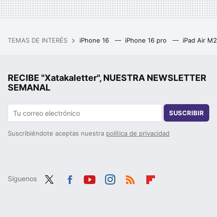
TEMAS DE INTERÉS
iPhone 16
iPhone 16 pro
iPad Air M
RECIBE "Xatakaletter", NUESTRA NEWSLETTER
SEMANAL
SUSCRIBIR
Suscribiéndote aceptas nuestra
política de privacidad
Síguenos
Twit
Fac
You
Inst
RSS
Flip
ter
ebo
tub
agr
boa