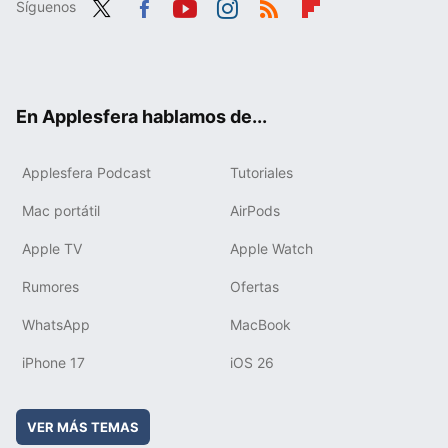
Síguenos
Twit
Fac
You
Inst
RSS
Flip
ter
ebo
tub
agr
boa
ok
e
am
rd
En Applesfera hablamos de...
Applesfera Podcast
Tutoriales
Mac portátil
AirPods
Apple TV
Apple Watch
Rumores
Ofertas
WhatsApp
MacBook
iPhone 17
iOS 26
VER MÁS TEMAS