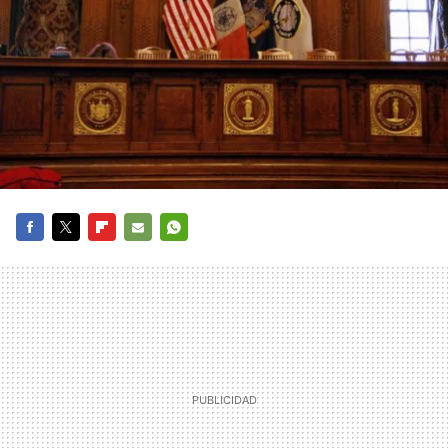
FACEBOOK
TWITTER
FLIPBOARD
E-
WHATSAPP
MAIL