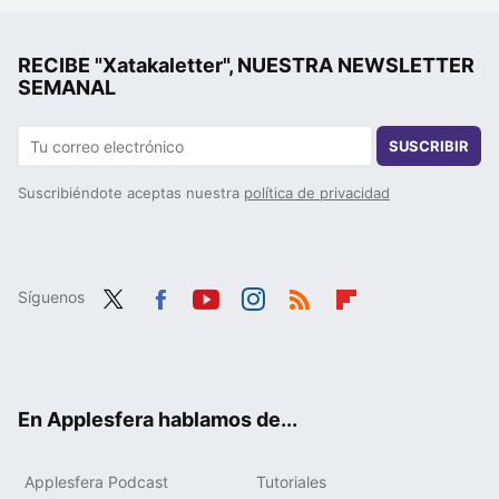
RECIBE "Xatakaletter", NUESTRA NEWSLETTER
SEMANAL
SUSCRIBIR
Suscribiéndote aceptas nuestra
política de privacidad
Síguenos
Twit
Fac
You
Inst
RSS
Flip
ter
ebo
tub
agr
boa
ok
e
am
rd
En Applesfera hablamos de...
Applesfera Podcast
Tutoriales