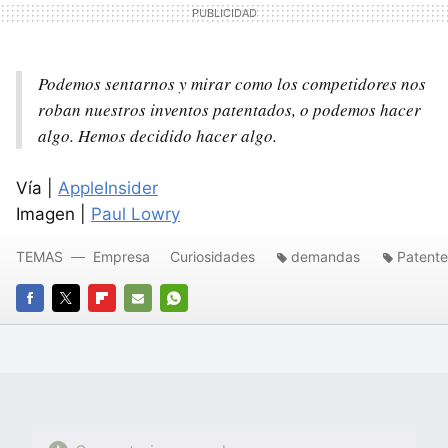
Podemos sentarnos y mirar como los competidores nos
roban nuestros inventos patentados, o podemos hacer
algo. Hemos decidido hacer algo.
Vía |
AppleInsider
Imagen |
Paul Lowry
TEMAS
Empresa
Curiosidades
demandas
Patente
FACEBOOK
TWITTER
FLIPBOARD
E-
WHATSAPP
MAIL