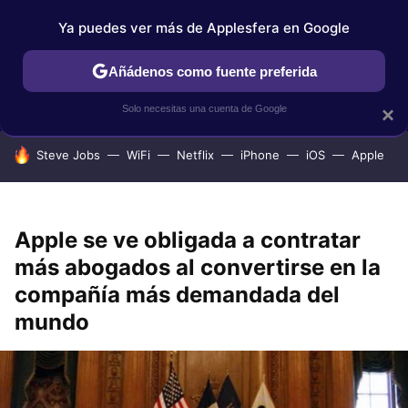
Ya puedes ver más de Applesfera en Google
IPHONE
TUTORIALES
APPLESFERA SELECCIÓN
IOS
Añádenos como fuente preferida
Solo necesitas una cuenta de Google
×
HOY SE HABLA DE
Steve Jobs
WiFi
Netflix
iPhone
iOS
Apple
Apple se ve obligada a contratar
más abogados al convertirse en la
compañía más demandada del
mundo