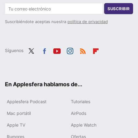
SUSCRIBIR
Suscribiéndote aceptas nuestra
política de privacidad
Síguenos
Twit
Fac
You
Inst
RSS
Flip
ter
ebo
tub
agr
boa
ok
e
am
rd
En Applesfera hablamos de...
Applesfera Podcast
Tutoriales
Mac portátil
AirPods
Apple TV
Apple Watch
Rumores
Ofertas