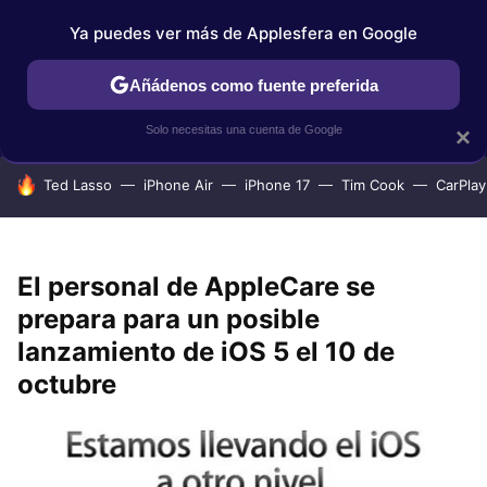
Ya puedes ver más de Applesfera en Google
IPHONE
TUTORIALES
APPLESFERA SELECCIÓN
IOS
Añádenos como fuente preferida
Solo necesitas una cuenta de Google
×
HOY SE HABLA DE
Ted Lasso
iPhone Air
iPhone 17
Tim Cook
CarPlay
El personal de AppleCare se
prepara para un posible
lanzamiento de iOS 5 el 10 de
octubre