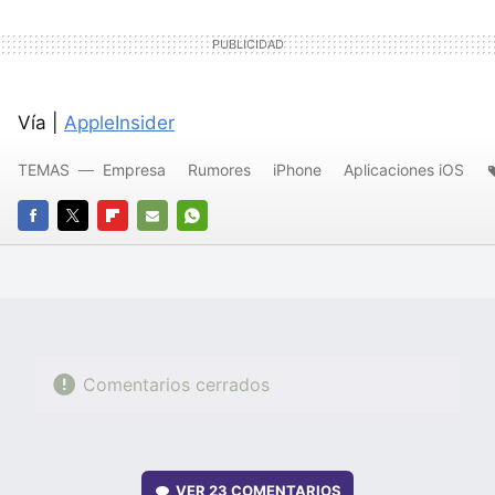
Vía |
AppleInsider
TEMAS
Empresa
Rumores
iPhone
Aplicaciones iOS
FACEBOOK
TWITTER
FLIPBOARD
E-
WHATSAPP
MAIL
Comentarios cerrados
VER
23 COMENTARIOS