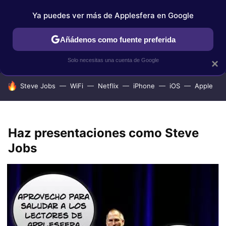
Ya puedes ver más de Applesfera en Google
IPHONE
TUTORIALES
APPLESFERA SELECCIÓN
IOS
Añádenos como fuente preferida
Solo necesitas una cuenta de Google
×
HOY SE HABLA DE
Steve Jobs
WiFi
Netflix
iPhone
iOS
Apple
Haz presentaciones como Steve
Jobs