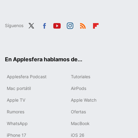
Síguenos
Twit
Fac
You
Inst
RSS
Flip
ter
ebo
tub
agr
boa
ok
e
am
rd
En Applesfera hablamos de...
Applesfera Podcast
Tutoriales
Mac portátil
AirPods
Apple TV
Apple Watch
Rumores
Ofertas
WhatsApp
MacBook
iPhone 17
iOS 26