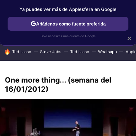
Ya puedes ver más de Applesfera en Google
IPHONE
TUTORIALES
APPLESFERA SELECCIÓN
IOS
Añádenos como fuente preferida
Solo necesitas una cuenta de Google
×
HOY SE HABLA DE
Ted Lasso
Steve Jobs
Ted Lasso
Whatsapp
Appl
One more thing... (semana del
16/01/2012)