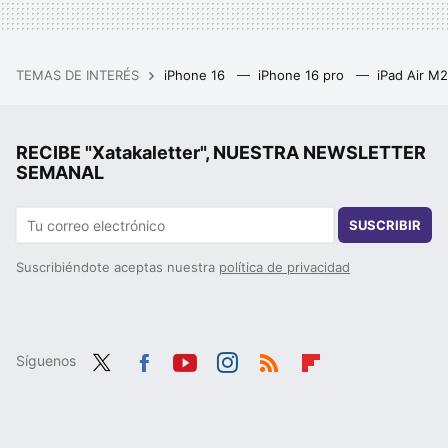
TEMAS DE INTERÉS
iPhone 16
iPhone 16 pro
iPad Air M
RECIBE "Xatakaletter", NUESTRA NEWSLETTER
SEMANAL
SUSCRIBIR
Suscribiéndote aceptas nuestra
política de privacidad
Síguenos
Twit
Fac
You
Inst
RSS
Flip
ter
ebo
tub
agr
boa