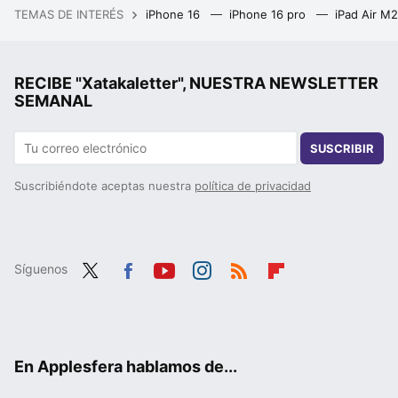
TEMAS DE INTERÉS
iPhone 16
iPhone 16 pro
iPad Air M
RECIBE "Xatakaletter", NUESTRA NEWSLETTER
SEMANAL
SUSCRIBIR
Suscribiéndote aceptas nuestra
política de privacidad
Síguenos
Twit
Fac
You
Inst
RSS
Flip
ter
ebo
tub
agr
boa
ok
e
am
rd
En Applesfera hablamos de...