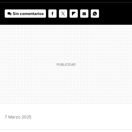
Sin comentarios
FACEBOOK
TWITTER
FLIPBOARD
E-
WHATSAPP
MAIL
7 Marzo 2025