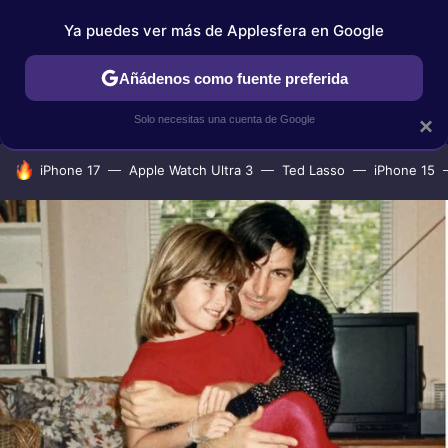
Ya puedes ver más de Applesfera en Google
IPHONE
TUTORIALES
APPLESFERA SELECCIÓN
IOS
Añádenos como fuente preferida
Solo necesitas una cuenta de Google
×
HOY SE HABLA DE
iPhone 17
Apple Watch Ultra 3
Ted Lasso
iPhone 15