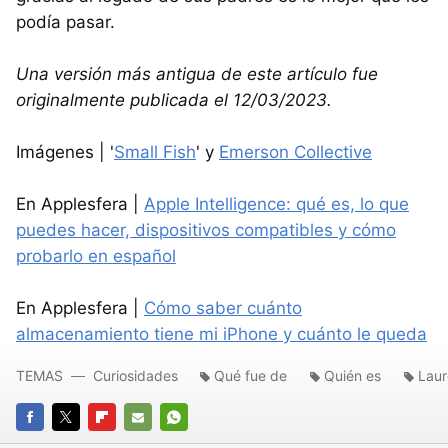
podía pasar.
Una versión más antigua de este artículo fue
originalmente publicada el 12/03/2023.
Imágenes | '
Small Fish
' y
Emerson Collective
En Applesfera |
Apple Intelligence: qué es, lo que
puedes hacer, dispositivos compatibles y cómo
probarlo en español
En Applesfera |
Cómo saber cuánto
almacenamiento tiene mi iPhone y cuánto le queda
TEMAS
Curiosidades
Qué fue de
Quién es
Laur
FACEBOOK
TWITTER
FLIPBOARD
E-
WHATSAPP