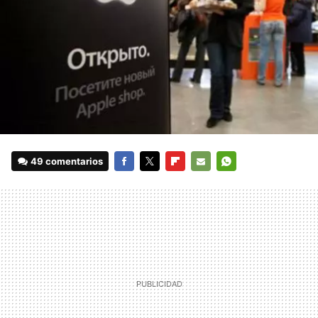
49 comentarios
FACEBOOK
TWITTER
FLIPBOARD
E-
WHATSAPP
MAIL