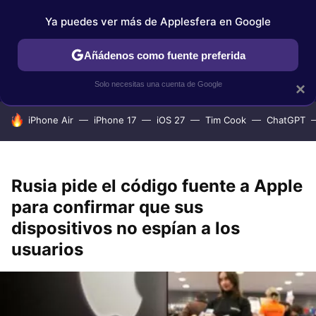
Ya puedes ver más de Applesfera en Google
IPHONE
TUTORIALES
APPLESFERA SELECCIÓN
IOS
Añádenos como fuente preferida
Solo necesitas una cuenta de Google
×
HOY SE HABLA DE
iPhone Air
iPhone 17
iOS 27
Tim Cook
ChatGPT
Rusia pide el código fuente a Apple
para confirmar que sus
dispositivos no espían a los
usuarios