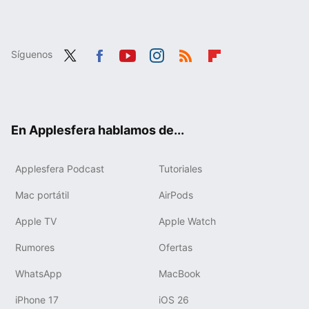
Síguenos
Twit
Fac
You
Inst
RSS
Flip
ter
ebo
tub
agr
boa
ok
e
am
rd
En Applesfera hablamos de...
Applesfera Podcast
Tutoriales
Mac portátil
AirPods
Apple TV
Apple Watch
Rumores
Ofertas
WhatsApp
MacBook
iPhone 17
iOS 26