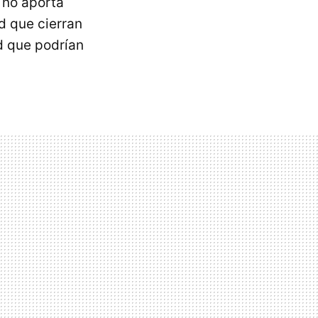
 no aporta
 que cierran
d que podrían