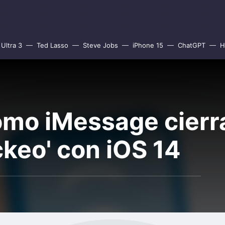
Ultra 3
Ted Lasso
Steve Jobs
iPhone 15
ChatGPT
H
ómo iMessage cier
ckeo' con iOS 14