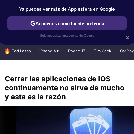
Ya puedes ver más de Applesfera en Google
IPHONE
TUTORIALES
APPLESFERA SELECCIÓN
IOS
Añádenos como fuente preferida
Solo necesitas una cuenta de Google
×
HOY SE HABLA DE
Ted Lasso
iPhone Air
iPhone 17
Tim Cook
CarPlay
Cerrar las aplicaciones de iOS
continuamente no sirve de mucho
y esta es la razón