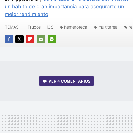
un hábito de gran importancia para asegurarte un
mejor rendimiento
TEMAS
Trucos
iOS
hemeroteca
multitarea
re
FACEBOOK
TWITTER
FLIPBOARD
E-
WHATSAPP
MAIL
VER
4 COMENTARIOS