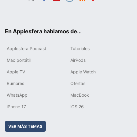
Twit
Fac
You
Inst
RSS
Flip
ter
ebo
tub
agr
boa
ok
e
am
rd
En Applesfera hablamos de...
Applesfera Podcast
Tutoriales
Mac portátil
AirPods
Apple TV
Apple Watch
Rumores
Ofertas
WhatsApp
MacBook
iPhone 17
iOS 26
VER MÁS TEMAS