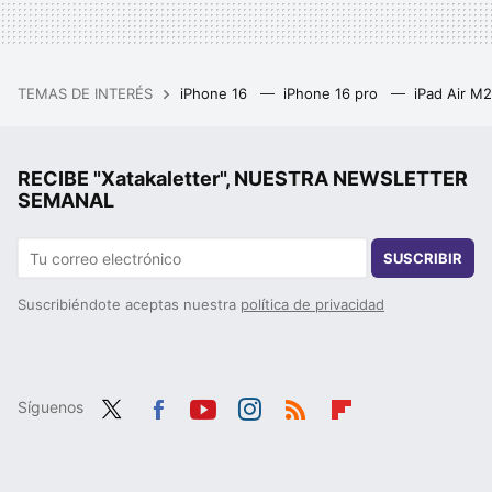
TEMAS DE INTERÉS
iPhone 16
iPhone 16 pro
iPad Air M
RECIBE "Xatakaletter", NUESTRA NEWSLETTER
SEMANAL
SUSCRIBIR
Suscribiéndote aceptas nuestra
política de privacidad
Síguenos
Twit
Fac
You
Inst
RSS
Flip
ter
ebo
tub
agr
boa