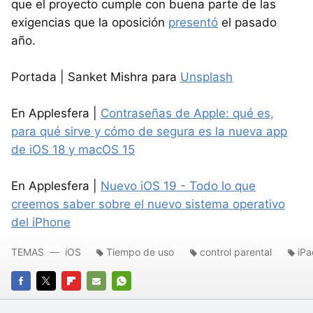
que el proyecto cumple con buena parte de las
exigencias que la oposición
presentó
el pasado
año.
Portada | Sanket Mishra para
Unsplash
En Applesfera |
Contraseñas de Apple: qué es,
para qué sirve y cómo de segura es la nueva app
de iOS 18 y macOS 15
En Applesfera |
Nuevo iOS 19 - Todo lo que
creemos saber sobre el nuevo sistema operativo
del iPhone
TEMAS
iOS
Tiempo de uso
control parental
iP
FACEBOOK
TWITTER
FLIPBOARD
E-
WHATSAPP