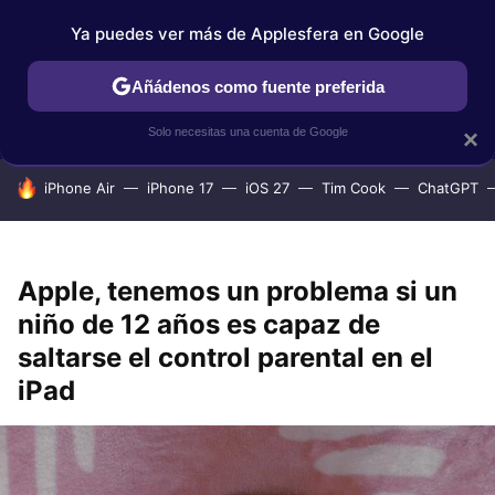
Ya puedes ver más de Applesfera en Google
IPHONE
TUTORIALES
APPLESFERA SELECCIÓN
IOS
Añádenos como fuente preferida
Solo necesitas una cuenta de Google
×
HOY SE HABLA DE
iPhone Air
iPhone 17
iOS 27
Tim Cook
ChatGPT
Apple, tenemos un problema si un
niño de 12 años es capaz de
saltarse el control parental en el
iPad