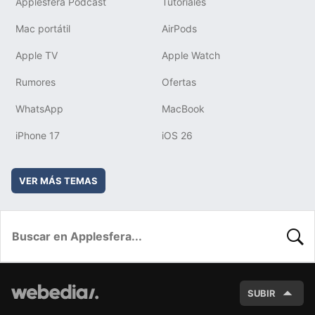
Applesfera Podcast
Tutoriales
Mac portátil
AirPods
Apple TV
Apple Watch
Rumores
Ofertas
WhatsApp
MacBook
iPhone 17
iOS 26
VER MÁS TEMAS
BUSC
SUBIR