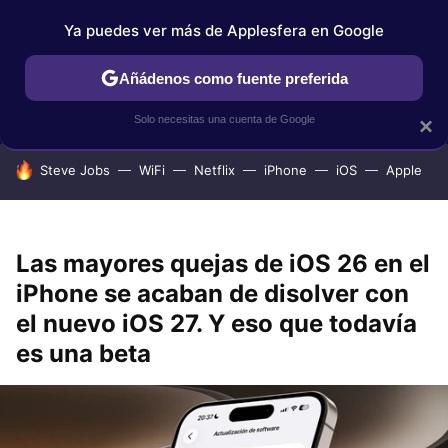
Ya puedes ver más de Applesfera en Google
IPHONE
TUTORIALES
APPLESFERA SELECCIÓN
IOS
Añádenos como fuente preferida
Solo necesitas una cuenta de Google
×
HOY SE HABLA DE
Steve Jobs
WiFi
Netflix
iPhone
iOS
Apple
Las mayores quejas de iOS 26 en el
iPhone se acaban de disolver con
el nuevo iOS 27. Y eso que todavía
es una beta