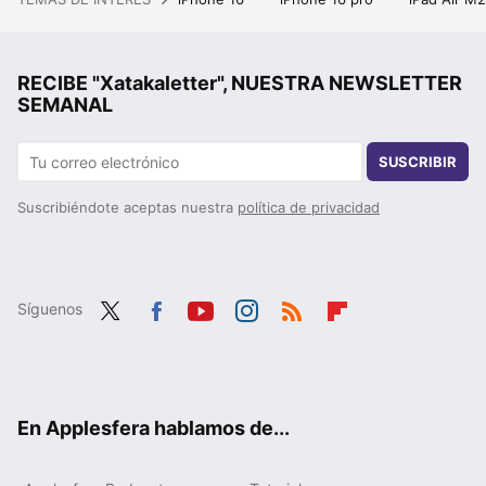
RECIBE "Xatakaletter", NUESTRA NEWSLETTER
SEMANAL
SUSCRIBIR
Suscribiéndote aceptas nuestra
política de privacidad
Síguenos
Twit
Fac
You
Inst
RSS
Flip
ter
ebo
tub
agr
boa
ok
e
am
rd
En Applesfera hablamos de...