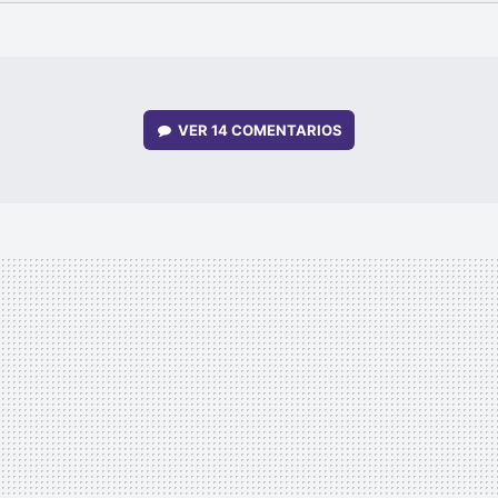
FACEBOOK
TWITTER
FLIPBOARD
E-
WHATSAPP
MAIL
VER
14 COMENTARIOS