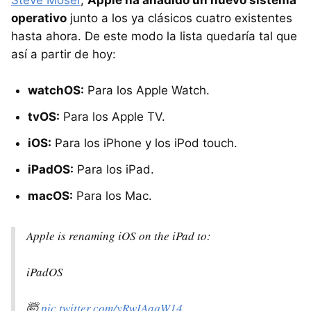
Steve Moser
,
Apple ha añadido un nuevo sistema
operativo
junto a los ya clásicos cuatro existentes
hasta ahora. De este modo la lista quedaría tal que
así a partir de hoy:
watchOS:
Para los Apple Watch.
tvOS:
Para los Apple TV.
iOS:
Para los iPhone y los iPod touch.
iPadOS:
Para los iPad.
macOS:
Para los Mac.
Apple is renaming iOS on the iPad to:
iPadOS
🤯
pic.twitter.com/yRwIAaqW14