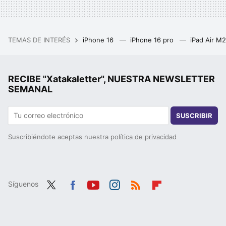
TEMAS DE INTERÉS
iPhone 16
iPhone 16 pro
iPad Air M
RECIBE "Xatakaletter", NUESTRA NEWSLETTER
SEMANAL
SUSCRIBIR
Suscribiéndote aceptas nuestra
política de privacidad
Síguenos
Twit
Fac
You
Inst
RSS
Flip
ter
ebo
tub
agr
boa