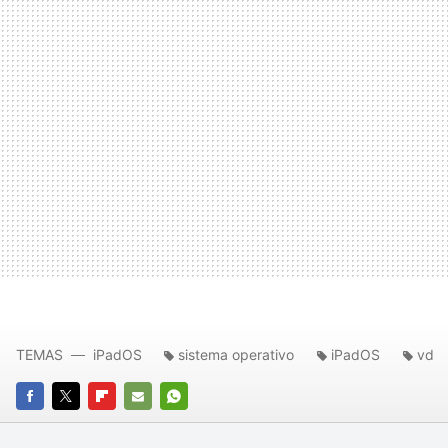
TEMAS
iPadOS
sistema operativo
iPadOS
vd
FACEBOOK
TWITTER
FLIPBOARD
E-
WHATSAPP