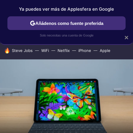
Ya puedes ver más de Applesfera en Google
IPHONE
TUTORIALES
APPLESFERA SELECCIÓN
IOS
Añádenos como fuente preferida
Solo necesitas una cuenta de Google
×
HOY SE HABLA DE
Steve Jobs
WiFi
Netflix
iPhone
Apple