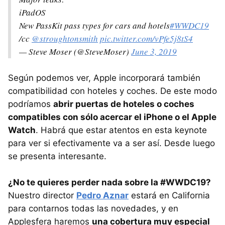
iPadOS
New PassKit pass types for cars and hotels
#WWDC19
/cc
@stroughtonsmith
pic.twitter.com/vPfe5j8tS4
— Steve Moser (@SteveMoser)
June 3, 2019
Según podemos ver, Apple incorporará también
compatibilidad con hoteles y coches. De este modo
podríamos
abrir puertas de hoteles o coches
compatibles con sólo acercar el iPhone o el Apple
Watch
. Habrá que estar atentos en esta keynote
para ver si efectivamente va a ser así. Desde luego
se presenta interesante.
¿No te quieres perder nada sobre la #WWDC19?
Nuestro director
Pedro Aznar
estará en California
para contarnos todas las novedades, y en
Applesfera haremos
una cobertura muy especial