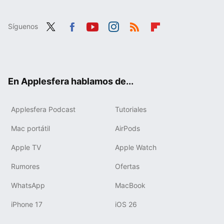
Síguenos
Twit
Fac
You
Inst
RSS
Flip
ter
ebo
tub
agr
boa
ok
e
am
rd
En Applesfera hablamos de...
Applesfera Podcast
Tutoriales
Mac portátil
AirPods
Apple TV
Apple Watch
Rumores
Ofertas
WhatsApp
MacBook
iPhone 17
iOS 26