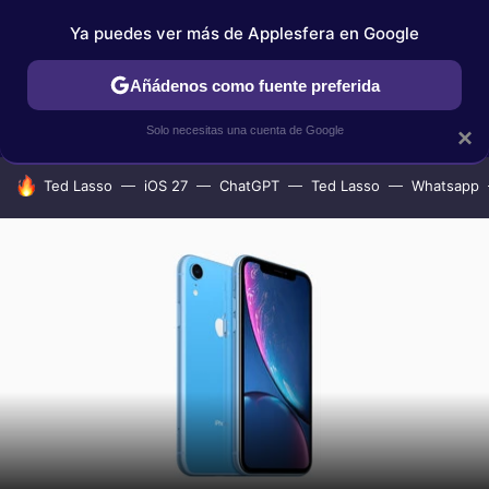
Ya puedes ver más de Applesfera en Google
IPHONE
TUTORIALES
APPLESFERA SELECCIÓN
IOS
Añádenos como fuente preferida
Solo necesitas una cuenta de Google
×
HOY SE HABLA DE
Ted Lasso
iOS 27
ChatGPT
Ted Lasso
Whatsapp