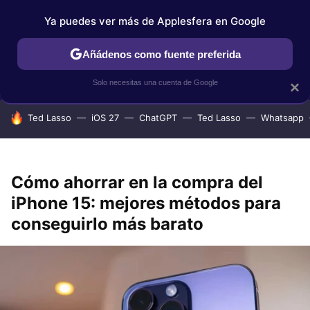
Ya puedes ver más de Applesfera en Google
IPHONE
TUTORIALES
APPLESFERA SELECCIÓN
IOS
Añádenos como fuente preferida
Solo necesitas una cuenta de Google
×
HOY SE HABLA DE
Ted Lasso
iOS 27
ChatGPT
Ted Lasso
Whatsapp
Cómo ahorrar en la compra del
iPhone 15: mejores métodos para
conseguirlo más barato