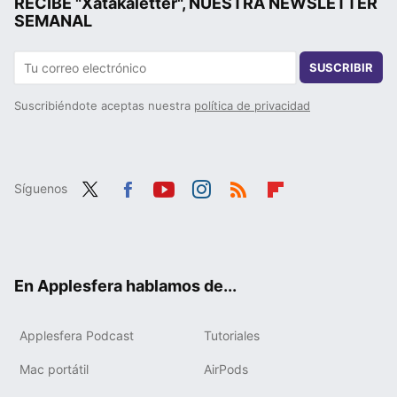
RECIBE "Xatakaletter", NUESTRA NEWSLETTER
SEMANAL
SUSCRIBIR
Suscribiéndote aceptas nuestra
política de privacidad
Síguenos
Twit
Fac
You
Inst
RSS
Flip
ter
ebo
tub
agr
boa
ok
e
am
rd
En Applesfera hablamos de...
Applesfera Podcast
Tutoriales
Mac portátil
AirPods