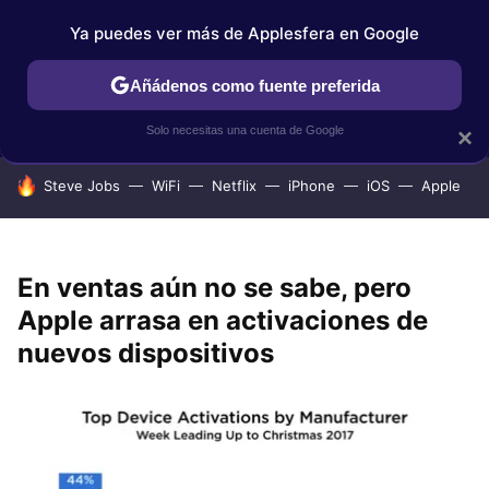
Ya puedes ver más de Applesfera en Google
IPHONE
TUTORIALES
APPLESFERA SELECCIÓN
IOS
Añádenos como fuente preferida
Solo necesitas una cuenta de Google
×
HOY SE HABLA DE
Steve Jobs
WiFi
Netflix
iPhone
iOS
Apple
En ventas aún no se sabe, pero
Apple arrasa en activaciones de
nuevos dispositivos