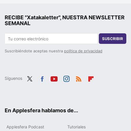
RECIBE "Xatakaletter", NUESTRA NEWSLETTER
SEMANAL
SUSCRIBIR
Suscribiéndote aceptas nuestra
política de privacidad
Síguenos
Twit
Fac
You
Inst
RSS
Flip
ter
ebo
tub
agr
boa
ok
e
am
rd
En Applesfera hablamos de...
Applesfera Podcast
Tutoriales