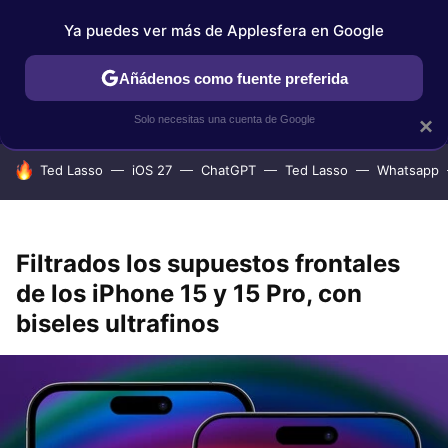
Ya puedes ver más de Applesfera en Google
IPHONE
TUTORIALES
APPLESFERA SELECCIÓN
IOS
Añádenos como fuente preferida
Solo necesitas una cuenta de Google
×
HOY SE HABLA DE
Ted Lasso
iOS 27
ChatGPT
Ted Lasso
Whatsapp
Filtrados los supuestos frontales
de los iPhone 15 y 15 Pro, con
biseles ultrafinos