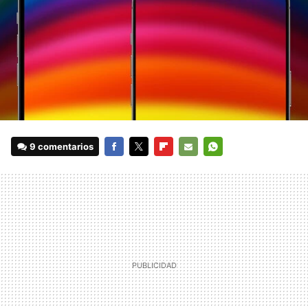
9 comentarios
FACEBOOK
TWITTER
FLIPBOARD
E-
WHATSAPP
MAIL