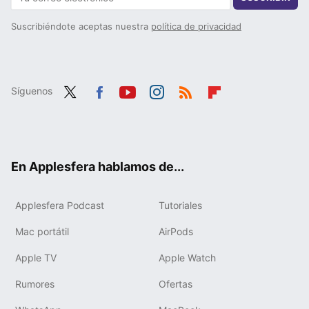
Suscribiéndote aceptas nuestra
política de privacidad
Síguenos
Twit
Fac
You
Inst
RSS
Flip
ter
ebo
tub
agr
boa
ok
e
am
rd
En Applesfera hablamos de...
Applesfera Podcast
Tutoriales
Mac portátil
AirPods
Apple TV
Apple Watch
Rumores
Ofertas