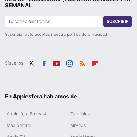
SEMANAL
SUSCRIBIR
Suscribiéndote aceptas nuestra
política de privacidad
Síguenos
Twit
Fac
You
Inst
RSS
Flip
ter
ebo
tub
agr
boa
ok
e
am
rd
En Applesfera hablamos de...
Applesfera Podcast
Tutoriales
Mac portátil
AirPods
Apple TV
Apple Watch