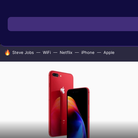
MENÚ
NUEVO
IPHONE
TUTORIALES
APPLESFERA SELECCIÓN
IOS
HOY SE HABLA DE
Steve Jobs
WiFi
Netflix
iPhone
Apple