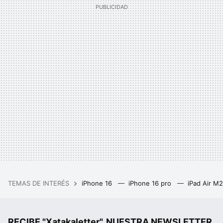
TEMAS DE INTERÉS
iPhone 16
iPhone 16 pro
iPad Air M
RECIBE "Xatakaletter", NUESTRA NEWSLETTER