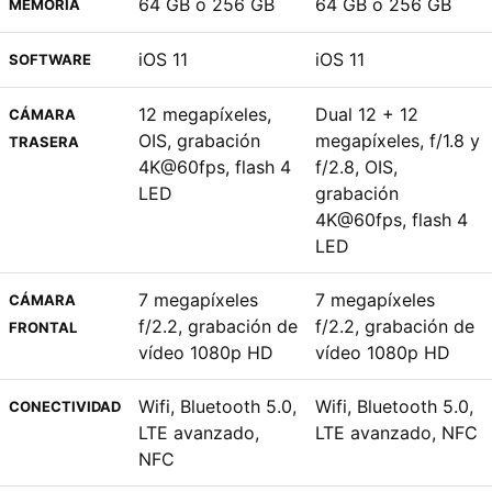
64 GB o 256 GB
64 GB o 256 GB
MEMORIA
iOS 11
iOS 11
SOFTWARE
12 megapíxeles,
Dual 12 + 12
CÁMARA
OIS, grabación
megapíxeles, f/1.8 y
TRASERA
4K@60fps, flash 4
f/2.8, OIS,
LED
grabación
4K@60fps, flash 4
LED
7 megapíxeles
7 megapíxeles
CÁMARA
f/2.2, grabación de
f/2.2, grabación de
FRONTAL
vídeo 1080p HD
vídeo 1080p HD
Wifi, Bluetooth 5.0,
Wifi, Bluetooth 5.0,
CONECTIVIDAD
LTE avanzado,
LTE avanzado, NFC
NFC