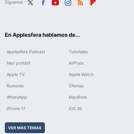
Síguenos
Twit
Fac
You
Inst
RSS
Flip
ter
ebo
tub
agr
boa
ok
e
am
rd
En Applesfera hablamos de...
Applesfera Podcast
Tutoriales
Mac portátil
AirPods
Apple TV
Apple Watch
Rumores
Ofertas
WhatsApp
MacBook
iPhone 17
iOS 26
VER MÁS TEMAS