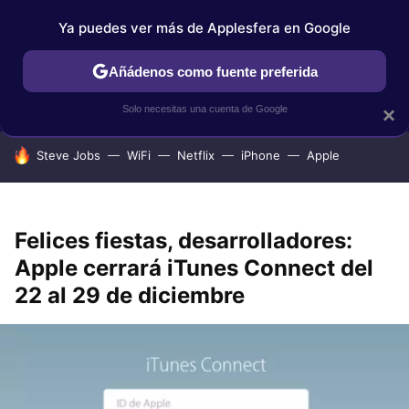
Ya puedes ver más de Applesfera en Google
IPHONE
TUTORIALES
APPLESFERA SELECCIÓN
IOS
Añádenos como fuente preferida
Solo necesitas una cuenta de Google
×
HOY SE HABLA DE
Steve Jobs
WiFi
Netflix
iPhone
Apple
Felices fiestas, desarrolladores:
Apple cerrará iTunes Connect del
22 al 29 de diciembre