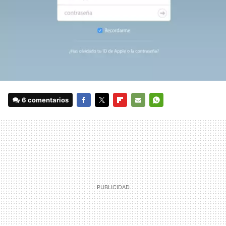
6 comentarios
FACEBOOK
TWITTER
FLIPBOARD
E-
WHATSAPP
MAIL