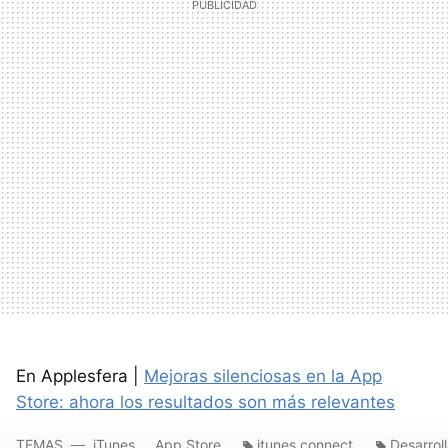
En Applesfera |
Mejoras silenciosas en la App
Store: ahora los resultados son más relevantes
TEMAS
iTunes
App Store
itunes connect
Desarrol