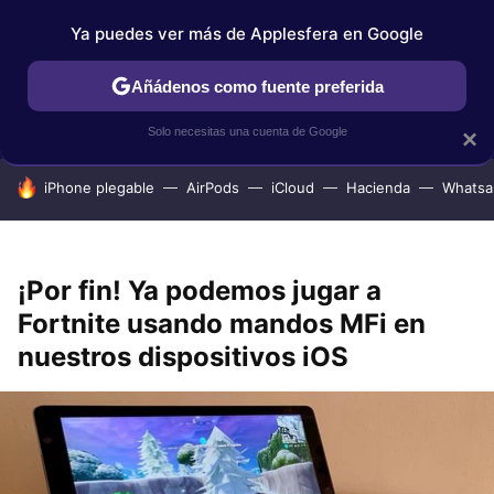
Ya puedes ver más de Applesfera en Google
IPHONE
TUTORIALES
APPLESFERA SELECCIÓN
IOS
Añádenos como fuente preferida
Solo necesitas una cuenta de Google
×
HOY SE HABLA DE
iPhone plegable
AirPods
iCloud
Hacienda
Whatsa
¡Por fin! Ya podemos jugar a
Fortnite usando mandos MFi en
nuestros dispositivos iOS