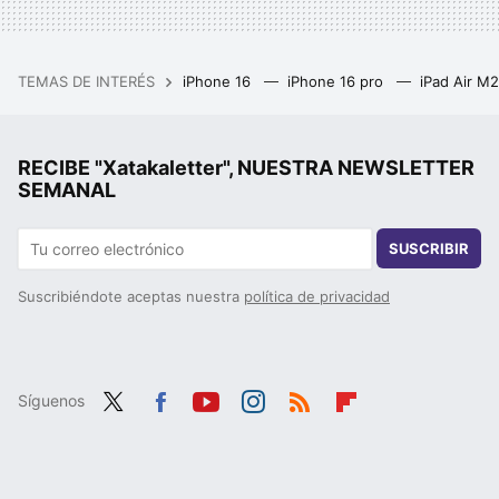
TEMAS DE INTERÉS
iPhone 16
iPhone 16 pro
iPad Air M
RECIBE "Xatakaletter", NUESTRA NEWSLETTER
SEMANAL
SUSCRIBIR
Suscribiéndote aceptas nuestra
política de privacidad
Síguenos
Twit
Fac
You
Inst
RSS
Flip
ter
ebo
tub
agr
boa