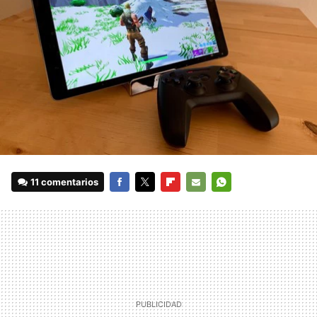
11 comentarios
FACEBOOK
TWITTER
FLIPBOARD
E-
WHATSAPP
MAIL