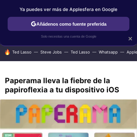
Ya puedes ver más de Applesfera en Google
IPHONE
TUTORIALES
APPLESFERA SELECCIÓN
IOS
Añádenos como fuente preferida
Solo necesitas una cuenta de Google
×
HOY SE HABLA DE
Ted Lasso
Steve Jobs
Ted Lasso
Whatsapp
Appl
Paperama lleva la fiebre de la
papiroflexia a tu dispositivo iOS