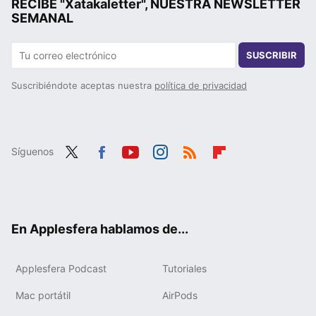
RECIBE "Xatakaletter", NUESTRA NEWSLETTER
SEMANAL
SUSCRIBIR
Suscribiéndote aceptas nuestra
política de privacidad
Síguenos
Twit
Fac
You
Inst
RSS
Flip
ter
ebo
tub
agr
boa
ok
e
am
rd
En Applesfera hablamos de...
Applesfera Podcast
Tutoriales
Mac portátil
AirPods