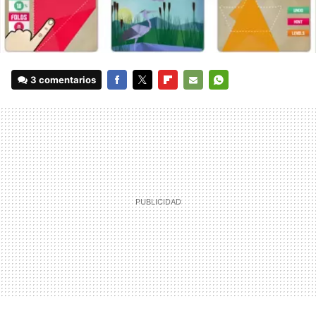
3 comentarios
FACEBOOK
TWITTER
FLIPBOARD
E-
WHATSAPP
MAIL