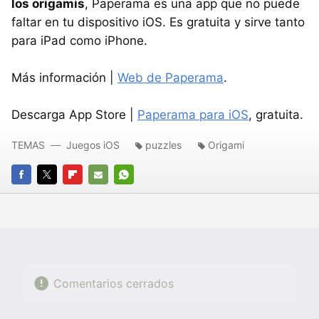
los origamis
, Paperama es una app que no puede
faltar en tu dispositivo iOS. Es gratuita y sirve tanto
para iPad como iPhone.
Más información |
Web de Paperama
.
Descarga App Store |
Paperama para iOS
, gratuita.
TEMAS
Juegos iOS
puzzles
Origami
FACEBOOK
TWITTER
FLIPBOARD
E-
WHATSAPP
MAIL
Comentarios cerrados